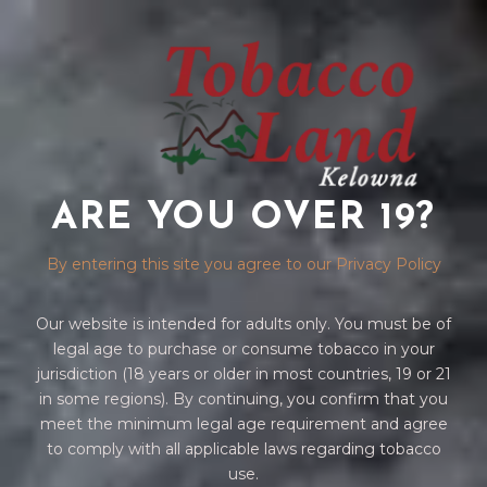
ARE YOU OVER 19?
TOBACCOLAND.CA
By entering this site you agree to our Privacy Policy
Our website is intended for adults only. You must be of
legal age to purchase or consume tobacco in your
jurisdiction (18 years or older in most countries, 19 or 21
in some regions). By continuing, you confirm that you
meet the minimum legal age requirement and agree
to comply with all applicable laws regarding tobacco
use.