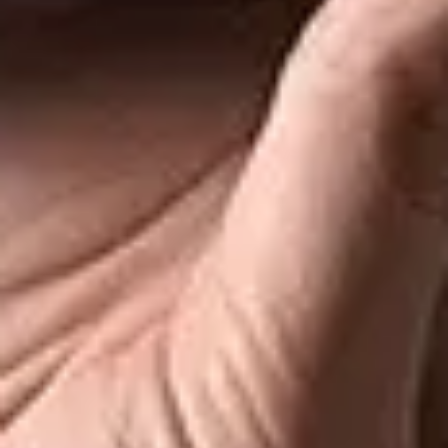
DAS WESTACE CASINO:
IHRE PLATTFORM FÜR
ERFOLG
Das Westace Casino bietet Spielern die Möglichkeit,
sowohl ihr Glück als auch ihr Geschick zu testen. Mit
einer Vielzahl von Spielen, von Spielautomaten bis
hin zu Live-Dealer-Spielen, finden Spieler zahlreiche
Optionen, um ihre Fähigkeiten auszuprobieren und