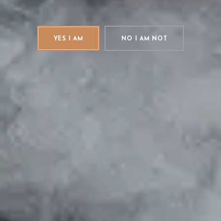
APRIL 12, 2026
UNCATEGORIZED
GOKKASTEN NL
YES I AM
NO I AM NOT
Bass Bet Casino is een betrouwbaar platform dat
spelers een diverse selectie aan spellen, genereuze
bonussen en veilige speelomstandigheden biedt.
De minimale storting bedraagt €20, en
opnameverzoeken worden verwerkt binnen een
tijdsbestek van enkele minuten (voor e-wallets) tot
48 uur (voor bankkaarten en overschrijvingen). Het
casino biedt handige en veilige methoden voor
stortingen en opnames, die de meest populaire
financiële instrumenten dekken. Bass Bet Casino
waardeert zijn trouwe spelers en biedt een
zorgvuldig ontworpen loyaliteitsprogramma met
verschillende niveaus, elk met unieke privileges en
bonussen. Op zoek naar het klassement, de
resultaten
https://bassbelg.com/
of de
wedstrijdkalender van jouw favoriete team(s)?