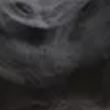
behoud je controle over je spel en verminder je de
kans op grote verliezen.
VERANTWOORD
GOKKEN EN
EMOTIEBEHEER
Verantwoord gokken is een cruciaal aspect van
succesvol spelen. Het is gemakkelijk om je te laten
meeslepen door emoties, vooral wanneer het goed
gaat of juist wanneer je verliest. Het is daarom
belangrijk om altijd met een nuchtere geest te
spelen. Stel vooraf grenzen voor jezelf en houd je
aan deze grenzen, ongeacht de uitkomst van je
spellen.
Daarnaast kan het helpen om regelmatig pauzes te
nemen tijdens het spelen. Dit geeft je de kans om
je gedachten te ordenen en te evalueren of je nog