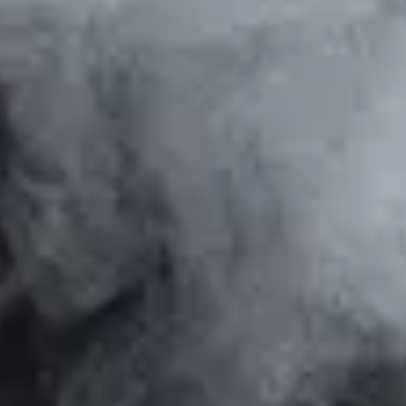
fundamenteel aspect van deze strategieën is het
begrijpen van de spelregels en de kansen van de
verschillende spellen, wat leidt naar platforms zoals
https://holy-luck-casinos.com
. Dit zorgt ervoor dat
spelers weloverwogen beslissingen nemen.
Daarnaast is het cruciaal om te weten wanneer je
moet inzetten en wanneer je je inzetten moet
aanpassen. Dit vereist vaak een goed overzicht van