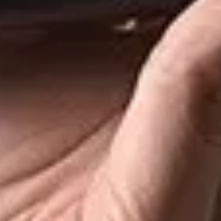
belangrijk om te experimenteren met verschillende
methoden en te ontdekken wat het beste bij jouw
speelstijl past.
HOLYLUCK CASINO:
JOUW PARTNER IN
GOKKEN