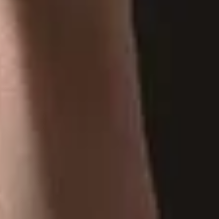
Save my name, email, and website in this
browser for the next time I comment.