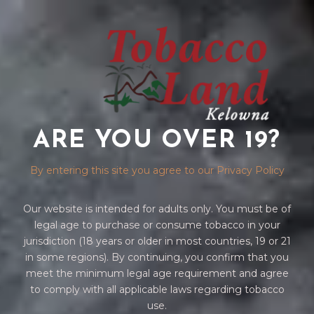
ARE YOU OVER 19?
TOBACCOLAND.CA
By entering this site you agree to our Privacy Policy
Our website is intended for adults only. You must be of
legal age to purchase or consume tobacco in your
jurisdiction (18 years or older in most countries, 19 or 21
in some regions). By continuing, you confirm that you
meet the minimum legal age requirement and agree
to comply with all applicable laws regarding tobacco
use.