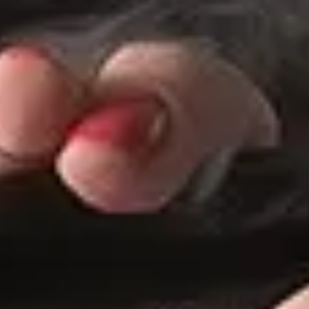
steeds binnen je budget en strategische kaders
blijft. Emotiebeheer is essentieel om gefocust te
blijven en de controle over je spel niet te verliezen.
EFFECTIEVE
INZETMETHODES
Er zijn verschillende inzetmethodes die spelers
kunnen toepassen om hun kansen te verhogen.
Een populaire methode is de Martingale-strategie,
waarbij spelers hun inzet verdubbelen na elk verlies.
Dit kan effectief zijn, maar brengt ook risico’s met
zich mee, vooral als je een lange reeks verliezen
ervaart.
Een andere methode is de Paroli-strategie, waarbij
je je inzet verhoogt na elke winst. Dit kan helpen
om winsten sneller op te bouwen, maar vereist ook
discipline om op tijd weer te stoppen. Het is