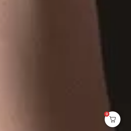
At Tobaccoland, we provide a wide range of tobacco products,
from premium cigars and classic cigarettes to hookah pipes,
shisha, and rolling papers.
CONTACT US
Address
: 521 Bernard Ave,
Kelowna, BC, V1Y 6N9.
250-717-1854
tobaccoland@telus.net
0
©2024 Tobacco Land. All rights reserved.