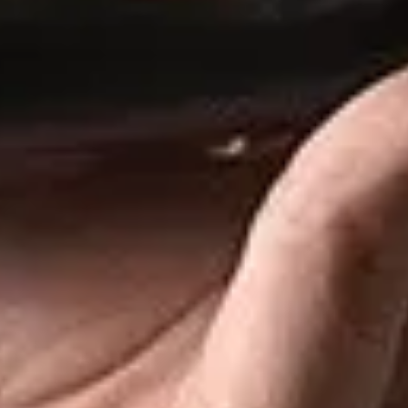
maskininlärning kan förutsäga vad spelarna kommer
att gilla och därmed öka nöjdheten och
engagemanget. Denna strategi hjälper spelare att
snabbt hitta nya spel de kommer att tycka om,
vilket i sin tur bidrar till ökad användartid och intäkter
för plattformen.
SOCIAL INTERAKTION
OCH GEMENSKAP
Sociala aspekter har blivit allt mer centrala i
onlinecasinon, och har gjort betydande framsteg
inom detta område. Genom att integrera sociala
funktioner, såsom chatt och gemenskapsfunktioner,
främjar plattformen interaktion mellan spelare. Detta
skapar en känsla av gemenskap som ofta saknas i
traditionella online-spelmiljöer.
Denna sociala interaktivitet gör spelupplevelsen mer