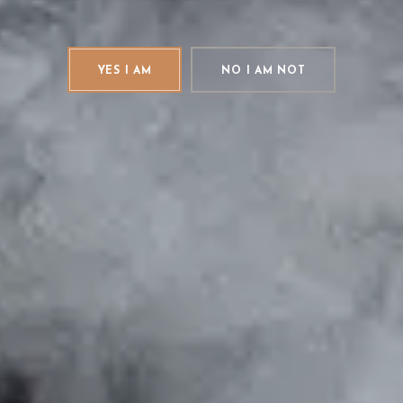
MARCH 1, 2026
PUBLIC
UPPTÄCK HUR
UNKNOWN
YES I AM
NO I AM NOT
REVOLUTIONERAR
ONLINE CASINO
UPPLEVELSEN
INNOVATIVA
FUNKTIONER INOM
SPELUPPLEVELSEN
har länge varit en aktör som sticker ut på
marknaden för onlinecasinon genom att införa
innovativa funktioner som förbättrar
spelupplevelsen. Genom att använda avancerad