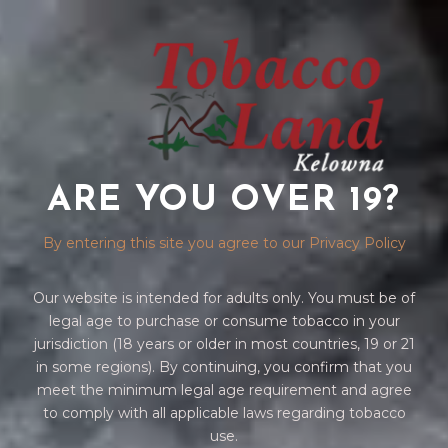
ARE YOU OVER 19?
TOBACCOLAND.CA
By entering this site you agree to our Privacy Policy
Our website is intended for adults only. You must be of
legal age to purchase or consume tobacco in your
jurisdiction (18 years or older in most countries, 19 or 21
in some regions). By continuing, you confirm that you
meet the minimum legal age requirement and agree
to comply with all applicable laws regarding tobacco
use.