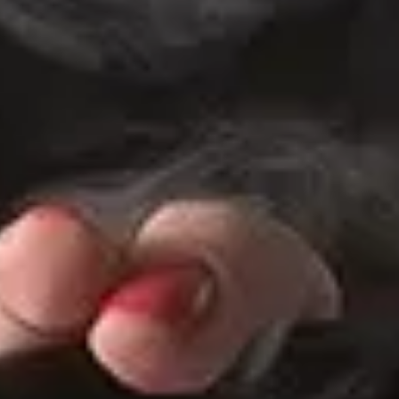
bygga förtroende bland spelare. kommunicerar
öppet om sina säkerhetslösningar och tillhandahåller
information om hur användare kan skydda sig själva
online. Genom att informera användarna om risker
och lösningar hjälper till att skapa en mer säker
spelupplevelse.
PERSONALISERING AV
SPELUPPLEVELSEN
tar också leaden när det kommer till personalisering
av spelupplevelsen. Genom att samla in och
analysera användardata kan plattformen erbjuda
skräddarsydda rekommendationer och anpassade
kampanjer till sina spelare. Detta gör att varje
spelare får en unik upplevelse som är anpassad efter
deras preferenser och spelvanor.
Genom att använda artificiell intelligens och