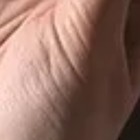
dynamisk och rolig, där spelare kan dela sina
upplevelser och strategier. För är det viktigt att
skapa en plattform där spelare inte bara kan spela,
utan också bygga relationer och nätverka med
likasinnade.