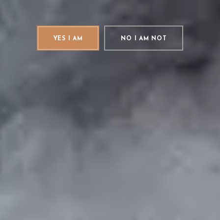
APRIL 1, 2026
UNCATEGORIZED
TRAGAMONEDAS
DE BALDE SLOTS
YES I AM
NO I AM NOT
DESCARGA DE LA
APLICACIÓN MR
BET PARA
ANDROID DE
BALDE CARENTE
LIBERAR
Content
Descarga de la aplicación MR BET para
Android | Fastuosidad así­ como
multiplicadores en completo reverso