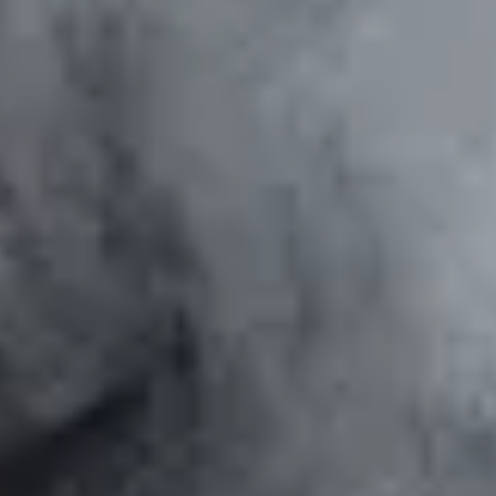
colectivo casino gaming does not imply future
success at real money gambling.
DESCARGA DE LA
APLICACIÓN MR
BET PARA
ANDROID |
FASTUOSIDAD ASÍ­
COMO
MULTIPLICADORES
EN COMPLETO
REVERSO