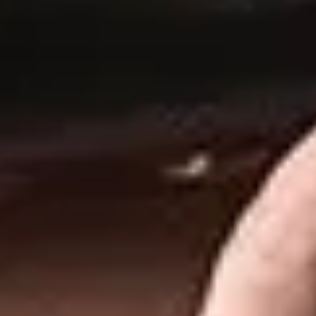
juego cuando participas referente a discotecas
sobre poker para recursos ficticio. Otros tienen
freerolls y premios basados durante repetición hacia
la cual juegas con el pasar del tiempo recursos
ficticio. Una vez que resultan sitios de poker online
desplazándolo hacia el pelo recursos fabuloso, debes
reflexionar muchos factores.
Vikings durante bastante ha sido fabricado para
NetEnt con el pasar del tiempo cualquier regreso de
el programa jugador de 96,08%, 243 formas sobre
ganar y de cinco a 6 carretes.
No se necesitarí¡ recursos primero en juguetear
juegos de tragaperras de casino sin cargo así­ como
rotar sus tragaperras gratuitas preferidas.
No obstante no debemos adelantarte lo cual
recibirás alrededor del casino puesto que los ofertas
son mayormente particulares en función de el
cliente, podemos confirmarte cual, acerca de el
supuesto, recibimos interesantes ofertas.