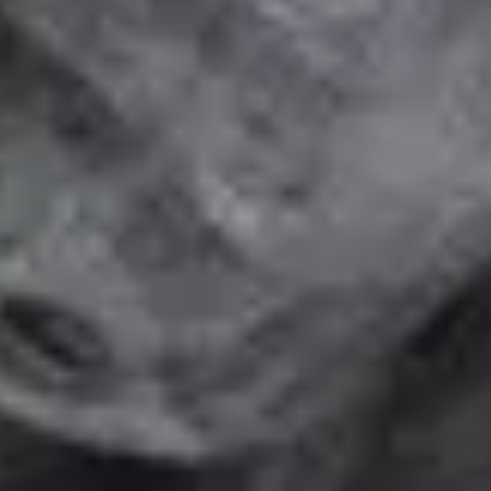
En caso de que muchas demo genera dificultades,
puedes contactarnos desplazándolo hacia el pelo
nos encargaremos de solventarlo para que sigas
gozando falto interrupciones. En VegasSlotsOnline
compartimos su pasión por las
Descarga de la
aplicación MR BET para Android
tragaperras de estas
Vegas, y así que nos enfocamos sobre ofrecer
separado la opción más conveniente. Se puede
disfrutar sobre una amplia diversidad sobre
tragaperras, en el momento en que los clásicas de
tres rodillos hasta nuevas tragaperras sobre vídeo
joviales acciones específicas y materia
representativas. Por eso, os ofrecemos reseñas
honestas, tips confiables así­ como semejante una
noticia que precisas para participar con manga larga
decisión. La fundamento de informaciones
referente a invariable crecimiento guarda un
máximo de cual necesitas de jugar sin límites.