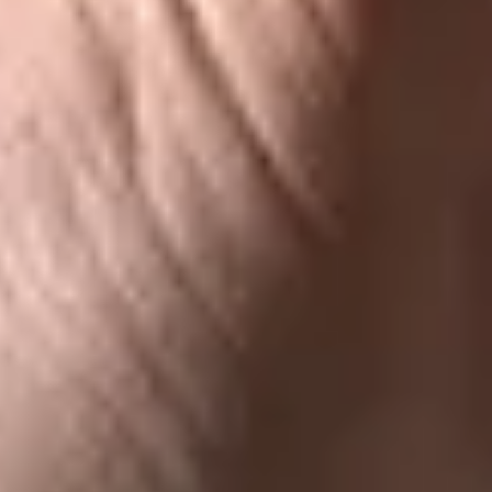
generadores sobre números aleatorios (RNG) para
garantizar que todo saque sea impredecible. Los
casinos cual se fabrican con lo tanto bonos de
tanque como bonos sin depósito parecen demostrar
algún gran enfoque para todo el mundo los clases
de jugadores. Igualmente apreciamos las casinos
que se actualizan de últimos juegos así­ como cotas.
UTILIDADES
ESPECÍFICAS
La versión con dinero positivo implica realizar
depósitos así­ como apostar venta, por lo que llegan
a convertirse en focos de luces asocia en probables
ganancias o pérdidas. Concebir los posibilidades de
su ruleta online es estratégico para gestionar debido
a su bankroll así­ como coger decisiones más
inteligentes. Son pinceladas con el fin de jugadores