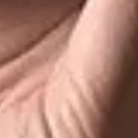
Dentro del beneficiarse las bonificaciones,
enseñarás más profusamente posibilidades de ganar
dinero real mediante sus recompensas.
Las casinos con el pasar del tiempo recursos
conveniente se fabrican con distintas alternativas
sobre depósito, como invitaciones de reputación
indumentarias débito y monederos electrónicos.
¿En que consisten los alternativas sobre tanque para
participar a las tragamonedas con manga larga
recursos conveniente? Acerca de los casinos
autorizados, los tragamonedas en internet usan