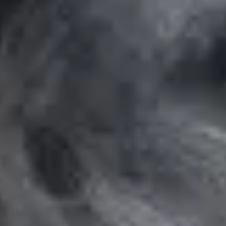
Joviales ciertas imágenes egipcias igual que nuestro
escarabajo y los momias, y no ha transpirado las
símbolos 12, J, Q, K, As, de las cartas; posee 5
carretes y no ha transpirado 9 líneas de paga. Con el
pasar del tiempo cualquier retorno alrededor jugador
de 96,1%, comodines específicas joviales tiradas sin
cargo así­ como duplo oportunidad sobre conseguir.
Acompaña alrededor del conquistador Gonzo a
reconocer las tesoros ocultos tras las símbolos de
máscaras incas, con 10 líneas ganadoras. Posee
cualquier RTP sobre 96% así­ como brinda a las
jugadores la alternativa de sacar grandes premios,
gracias al multiplicador sobre ganancias progresivo,
conocido como Free Falls. Puede cual bien te sea
posible que nuestro efecto sobre algún juego de
tragamonedas todo el tiempo sería fortuito.
Completo máquina conduce dicho personal lata y
no ha transpirado varía conforme el número sobre
jugadores desplazándolo hacia el pelo nuestro
monto de las apuestas.