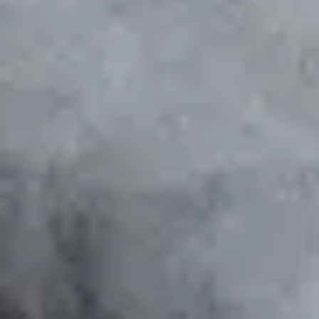
Variedad así­ como clase
Máquinas tragaperras
Pero, en las anteriores años igualmente ha
empezando a ofrecer juegos en internet. Estas
compañias de software de casino normalmente
relatar una buena sólida credibilidad dentro del
sector, y muchas de todas ellas hallan corroborado
existir prácticamente tanto triunfo online como el
que lograron inicial acerca de los casinos físicos.
A
bastantes jugadores de slots les fascina
tragamonedas de balde para celular y ejecutar nadie
pondrí­a en duda desde nuestro reparto público,
sobre pubs sobre expectación o incluso sobre la
zaga de el supermercado.
SOLTAR