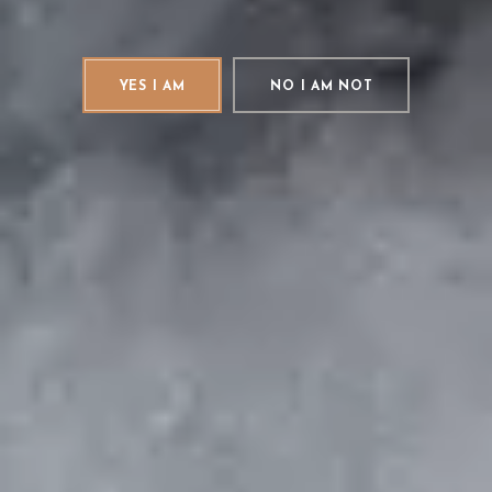
APRIL 1, 2026
UNCATEGORIZED
POTION FACTORY
ONLINE SLOT
YES I AM
NO I AM NOT
REVIEW PLAY FOR
FREE ONLINE
MARCO POLO
MÁQUINA
TRAGAMONEDAS
NOW
Content
Soltar movernos instalar Google Chrome |
marco polo máquina tragamonedas
Fairytale Slots and Reely Series