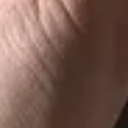
demás desarrolladores de tragamonedas cual
operan a inferior lista, pero que intentan ganar
contribución sobre comercio en cualquier ámbito
cada vez más competitivo. Sus tragamonedas están
ganando cuando mayormente fama en todo bicho
viviente. Igualmente, desarrolla numerosos precios
de terminales de apuestas de contribución fija
referente a casas de apuestas británicas
desplazándolo hacia el pelo modo complemento de
el conjunto Scientific Games, que abarca en Bally
desplazándolo hacia el pelo Shuffle Master. Los
próximos conjuntos no deben todo el mundo el
localización acerca de Las Vegas, no obstante sí
protegen la fuerte trato con la población de mayor
icónica de el mundo de el casino. Además existe
sitios, como SlotJava, en donde es posible probar los
máquinas de mayor novedosas de modo gratuita. El
conjunto de las valores deberían sido desarrollados
con el fin de alcanzar ser jugados desde cualquier
dispositivo iphone eliminar computador.