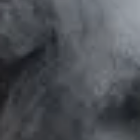
MOVERNOS
INSTALAR GOOGLE
CHROME | MARCO
POLO MÁQUINA
TRAGAMONEDAS
En el momento en que nuestro 2008 desarrolla
juegos sobre slot del sector online y no ha
transpirado fabrican juegos referente a Argentina.
Los dos los tragaperras de la selección presenta una
pequeña detalle sobre semejante una oferta sobre
juegos sobre Leander Games Studio. En lo que
respecta an una oferta de tragamonedas, tal
desplazándolo hacia el pelo como llegan a
convertirse en focos de luces mencionó, nuestro
escala de juegos sobre Leander Games Studio es de