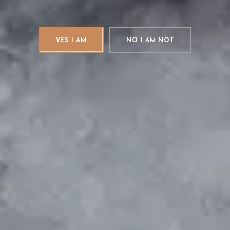
MARCH 6, 2026
PUBLIC
TECNOLOGIA NEI
GIOCHI COME
YES I AM
NO I AM NOT
OSCARSPIN ITALY
STA
RIVOLUZIONANDO
IL MONDO DEL
GAMBLING
Tecnologia nei giochi come Oscarspin Italy sta
rivoluzionando il mondo del gambling
INNOVAZIONE
TECNOLOGICA NEI