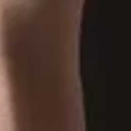
fields are marked
*
Save my name, email, and website in this
browser for the next time I comment.