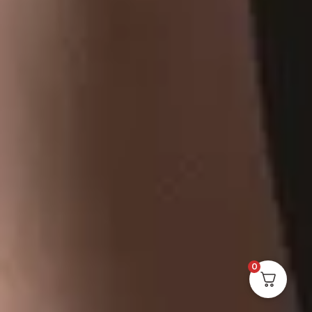
At Tobaccoland, we provide a wide range of tobacco products,
from premium cigars and classic cigarettes to hookah pipes,
shisha, and rolling papers.
CONTACT US
Address
: 521 Bernard Ave,
Kelowna, BC, V1Y 6N9.
250-717-1854
tobaccoland@telus.net
0
©2024 Tobacco Land. All rights reserved.