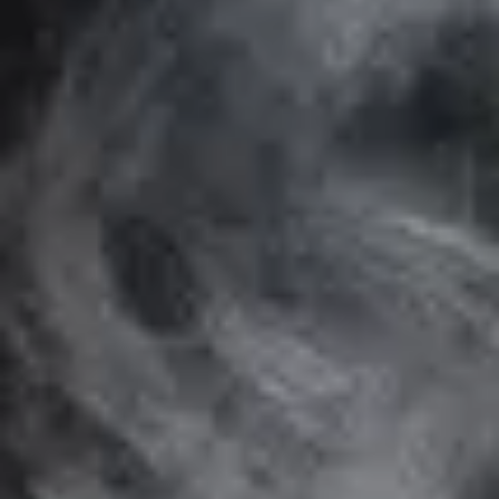
LA SICUREZZA NEI
GIOCHI ONLINE
La sicurezza è un aspetto cruciale nel mondo del
gambling online. Oscarspin Italy si distingue per il
suo impegno nella protezione dei dati dei giocatori e
nella promozione di un gioco responsabile.
Utilizzando sistemi di crittografia all’avanguardia, la
piattaforma garantisce che tutte le transazioni siano
sicure e riservate.
Inoltre, Oscarspin offre diversi strumenti di
autogestione che aiutano i giocatori a monitorare le
proprie abitudini di gioco. Funzionalità come i limiti di
deposito e le pause dal gioco sono progettate per
garantire un’esperienza di gioco equilibrata e
controllata, promuovendo un approccio
responsabile.