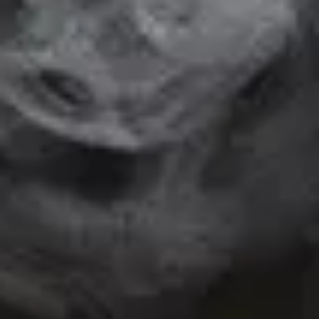
ACCESSIBILITÀ E
COMPATIBILITÀ MOBILE
Con l’aumento dell’uso di smartphone e tablet,
l’accessibilità ai giochi online è diventata
fondamentale. Oscarspin ha sviluppato una
piattaforma mobile intuitiva che permette agli
utenti di giocare ovunque e in qualsiasi momento.
L’interfaccia è ottimizzata per dispositivi mobili,
garantendo un’esperienza di gioco senza
interruzioni.
Questa accessibilità non solo facilita il divertimento,
ma consente anche una gestione semplice del
conto di gioco. Gli utenti possono effettuare
depositi, prelievi e monitorare le proprie attività
direttamente dal proprio dispositivo mobile,
rendendo il gioco ancora più conveniente.