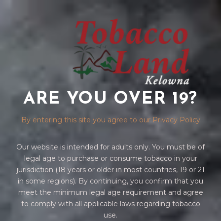
ARE YOU OVER 19?
TOBACCOLAND.CA
By entering this site you agree to our Privacy Policy
Our website is intended for adults only. You must be of
legal age to purchase or consume tobacco in your
jurisdiction (18 years or older in most countries, 19 or 21
in some regions). By continuing, you confirm that you
meet the minimum legal age requirement and agree
to comply with all applicable laws regarding tobacco
use.