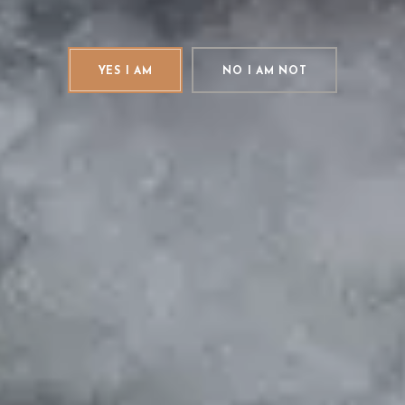
APRIL 2, 2026
PUBLIC
STRATEGIES FOR
RESPONSIBLE
YES I AM
NO I AM NOT
GAMING GUIDE
FROM
ROLLDORADO
CASINO
Strategies for Responsible Gaming Guide from
Rolldorado Casino
ΤΙ ΕΊΝΑΙ ΤΟ ΥΠΕΎΘΥΝΟ
ΠΑΙΧΝΊΔΙ
Το υπεύθυνο παιχνίδι αποτελεί θεμελιώδη αρχή στον