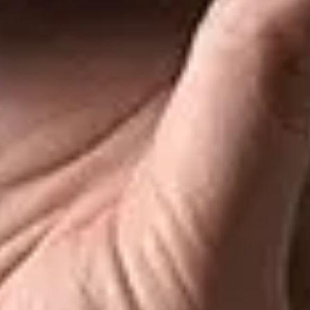
ΤΟ ROLLDORADO
CASINO ΚΑΙ Η
ΔΈΣΜΕΥΣΉ ΤΟΥ ΓΙΑ
ΥΠΕΎΘΥΝΟ ΠΑΙΧΝΊΔΙ
Το Rolldorado Casino αναγνωρίζει τη σημασία του
υπεύθυνου παιχνιδιού και προσφέρει μια σειρά εργαλείων
και πόρων για τους παίκτες. Η πλατφόρμα παρέχει
πληροφορίες για τον υπεύθυνο τζόγο και ενθαρρύνει τους
χρήστες να χρησιμοποιούν τις διαθέσιμες επιλογές για τον