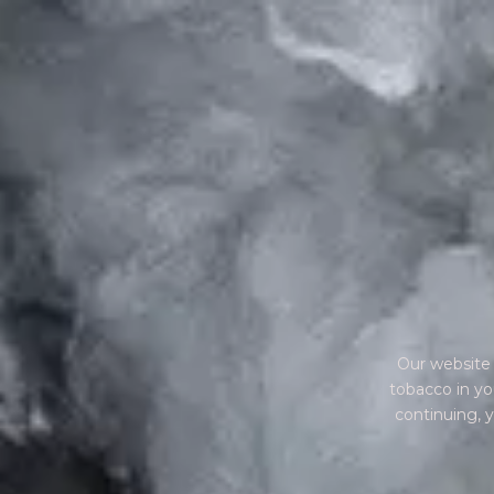
CUBAN
POUCH
TOBACCO PIPES
C
CIGARS
PIPE TOBACCO
ACCESSORIES
CIGARILLOS
BULK
PIPE ACCESSORIES
P
NON-CUBAN AND OTHERS
CIGAR ACCESSORIES
RO
CIGARETTE ACCESSOR
CUBAN
POUCH
TOBACCO PIPES
C
HOOKAH ACCESSORI
CIGARILLOS
BULK
PIPE ACCESSORIES
P
HOOKAH
NON-CUBAN AND OTHERS
CIGAR ACCESSORIES
RO
BONG
CIGARETTE ACCESSOR
GLASS PIPES
HOOKAH ACCESSORI
SCALE
HOOKAH
ZIPPO
Our website 
BONG
tobacco in you
LIGHTERS
GLASS PIPES
continuing, 
SNUFF
SCALE
ZIPPO