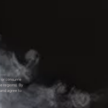
S
CONTACT US
REFUND AND RETURNS POLICY
se or consume
me regions). By
 and agree to