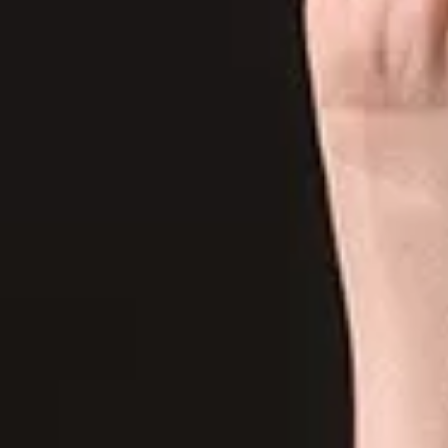
Save my name, email, and website in this b