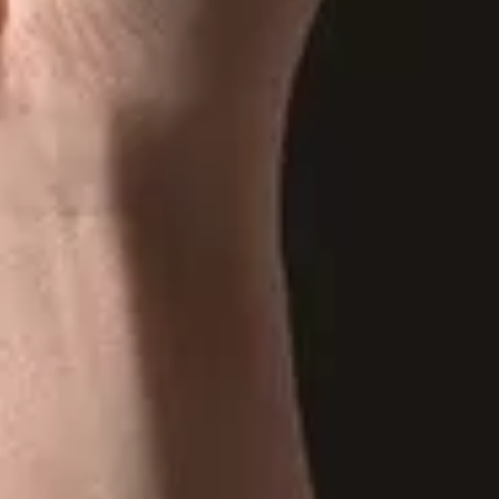
rowser for the next time I comment.