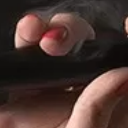
si possa permettere.
 slot online offrono bonus e promozioni che possono aumentare le 
o.
lot ad alta volatilità possono offrire grandi vincite, ma possono anc
logie di slot e adottare una strategia di gioco equilibrata.
ità di successo
 slot online, è importante adottare alcune strategie chiave:
Se sei un giocatore che cerca vincite frequenti, opta per slot a bass
alta volatilità.
 budget di gioco e rispettalo scrupolosamente. Non giocare con d
e più grandi.
ta al massimo i bonus e le promozioni offerti dalle slot online per
to desideri.
ima di iniziare a giocare a una nuova slot online, prenditi del temp
er massimizzare le tue possibilità di successo.
 nei giochi moderni è essenziale per avere successo alle slot online