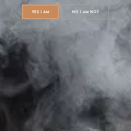
YES I AM
NO I AM NOT
 E COMPRENSIONE 
EI GIOCHI MODERNI
losione del settore del gioco d'azzardo online, i giochi da casin
tutto il mondo. Le slot online offrono un'esperienza di gioco coi
amma di temi accattivanti.
ot online, è fondamentale comprendere la volatilità dei giochi mod
iata guida esamineremo cosa significa esattamente la volatilità n
 adottare per massimizzare le tue probabilità di successo.