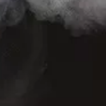
iferisce alla quantità e alla frequenza delle
re categorie principali: bassa, media e alta.
 ideale per i giocatori che cercano un'esperienza
ono adatte ai giocatori che cercano un mix di
i per i giocatori più avventurosi e disposti a
possibilità di successo e portare a perdite
e le dinamiche e le potenzialità delle slot
possibilità di vincita.
ziale stabilire un limite di spesa e rispettarlo