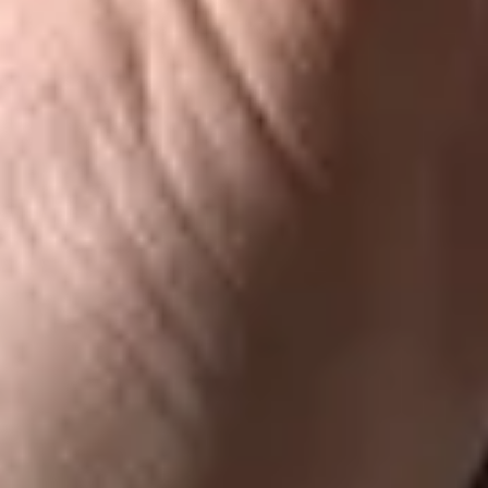
стандартами. Это создает дополнительную
уверенность для users в том, что их средства и
данные находятся под надежной защитой.
Наконец, рекомендуем следить за обновлениями
на официальном сайте для получения актуальной
информации о новых мерах безопасности и
функциях. Подобное внимание к деталям
поможет оптимизировать работу с ресурсом и
снизить риски при онлайн-задействовании.
Соблюдение этих советов позволит сделать
процесс азартных игр более безопасным и
приятным.
ГДЕ НАЙТИ
АКТУАЛЬНЫЕ
ЗЕРКАЛА VAVADA
КАЗИНО