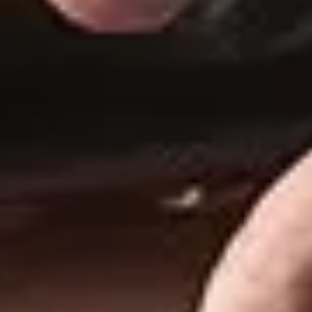
Рекомендуется выбирать платформы с
продуманной системой шифрования данных.
Например, наличие SSL-сертификатов
подтверждает, что данные пользователей
защищены от перехвата. Это критически важно
для гарантии безопасности при вводе личной
информации и финансовых транзакциях.
Понадобится изучить, какие меры безопасности
предпринимаются для защиты учетных записей.
Двухфакторная аутентификация является одним
из самых надежных средств, предотвращающих
несанкционированный доступ. Такой подход
требует не только пароля, но и подтверждения
входа с помощью второго устройства, что
снижает риск взлома аккаунта.
Конфиденциальность является ключевым
аспектом при использовании альтернативных