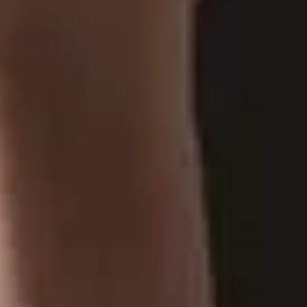
POST A COMMENT:
Your email address will not be published.
Required
fields are marked
*