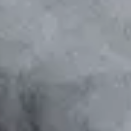
ДОСТУПНОСТЬ
ЗЕРКАЛА
VAVADA
КАЗИНО
Чтобы обеспечить стабильный доступ к азартным
играм, рекомендуется воспользоваться
альтернативными адресами, которые
предотвращают блокировку. Ресурсы
адаптированы для различных устройств, что
гарантирует комфортное использование на
мобильных и стационарных платформах.
Полный спектр игр и отличные бонусные
предложения делают такой подход
привлекательным для пользователей. Широкий
выбор слотов, настольных игр и живого казино