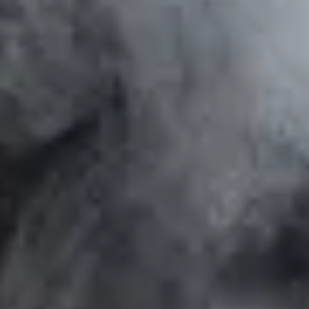
позволит каждому найти что-то по своему вкусу.
Чтобы получить доступ к платформе, просто
посетите
vavada casino
и воспользуйтесь
актуальными ссылками.
Безопасность и конфиденциальность участников
обеспечиваются современными технологиями
шифрования, что создает надежную среду для
игры. Пользователи могут быть уверены в защите
своих данных и финансов.
КАК ЗЕРКАЛА
VAVADA
ОБЕСПЕЧИВАЮТ
СТАБИЛЬНЫЙ
ДОСТУП К ИГРАМ