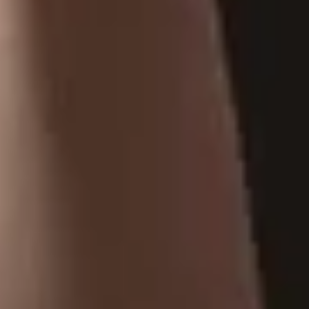
Save my name, email, and website in this
browser for the next time I comment.