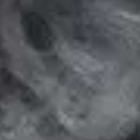
Для получения постоянного доступа к игровым
платформам рекомендуется использовать
альтернативные links, которые обеспечивают
бесперебойное соединение с сервисами. Эти
ресурсы создаются для обхода блокировок и
предоставляют игрокам возможность без
задержек наслаждаться любимыми слотами и
ставками.
РАБОТА С ЗЕРКАЛАМИ
Данные ссылки обновляются регулярно и обычно
можно найти актуальную информацию на форумах
сообщества или в социальных сетях. Это
позволяет защититься от временных
недоступностей и ограничения доступа к
основному сайту.
Проверяйте наличие новых адресов каждый