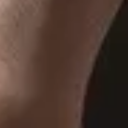
Если вы предпочитаете получать актуальную
информацию из внешних источников, следите за
специализированными форумами и группами в
социальных сетях, посвященными азартным играм.
В таких сообществах гемблеры обмениваются
полезными ссылками и советами по
использованию альтернативных платформ. Будьте
осторожны: проверяйте достоверность каждой
ссылки, чтобы избежать фишинговых сайтов.