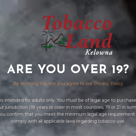
ARTON
ALLO
CIGARETTES
VAPES
MY ACCOUNT
ABOUT U
ACK
STLTH
LLING TOBACCO
DRAGGG
IES
VUSE
ARTON
ALLO
ES
VUSE GO
ACK
STLTH
VEEV ONE
LLING TOBACCO
DRAGGG
ARE YOU OVER 19?
VEEV NOW
IES
VUSE
IQOS
ES
VUSE GO
By entering this site you agree to our Privacy Policy
VEEV ONE
TOBACCOLAND.CA
is intended for adults only. You must be of legal age to purcha
VEEV NOW
r jurisdiction (18 years or older in most countries, 19 or 21 in so
IQOS
you confirm that you meet the minimum legal age requirement
comply with all applicable laws regarding tobacco use.