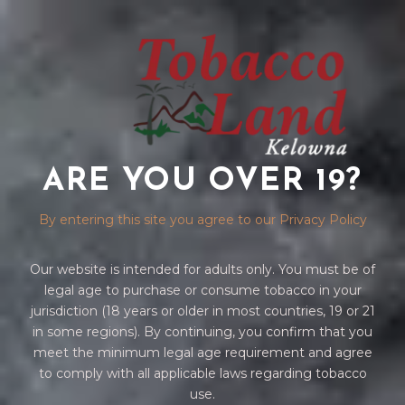
ARE YOU OVER 19?
TOBACCOLAND.CA
By entering this site you agree to our Privacy Policy
Our website is intended for adults only. You must be of
legal age to purchase or consume tobacco in your
jurisdiction (18 years or older in most countries, 19 or 21
in some regions). By continuing, you confirm that you
meet the minimum legal age requirement and agree
to comply with all applicable laws regarding tobacco
use.