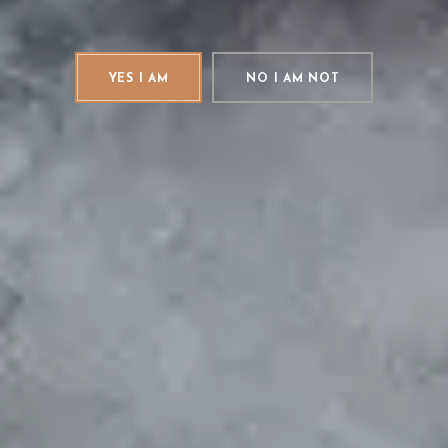
MARCH 25, 2026
PUBLIC
HVORDAN
TEKNOLOGI
YES I AM
NO I AM NOT
FORMER
FREMTIDEN FOR
CHICKEN ROAD
CASINO GAMBLING
Hvordan teknologi former fremtiden for chicken
road casino gambling
UTVIKLINGEN AV
DIGITALE
SPILLPLATTFORMER