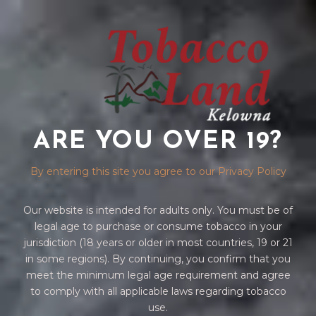
ARE YOU OVER 19?
TOBACCOLAND.CA
By entering this site you agree to our Privacy Policy
Our website is intended for adults only. You must be of
legal age to purchase or consume tobacco in your
jurisdiction (18 years or older in most countries, 19 or 21
in some regions). By continuing, you confirm that you
meet the minimum legal age requirement and agree
to comply with all applicable laws regarding tobacco
use.