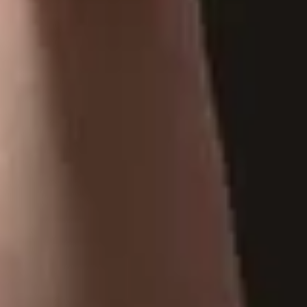
browser for the next time I comment.