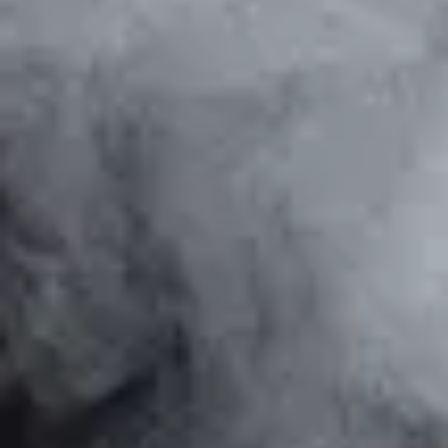
A kaszinók világában való eligibilitás nem csupán a
játékosok tudásán múlik, hanem a kaszinók
működésének mélyebb megértésén is. A kaszinók
különféle stratégiákat és rendszerint házelőnyöket
alkalmaznak, amelyek a játékok matematikai
valószínűségein alapulnak. Ebből kifolyólag a
játékosoknak fontos tudni, hogy a legtöbb játék a
véletlenre épít, de a statisztikák és a valószínűségek
ismerete segíthet a döntések meghozatalában.
Különösen érdekes lehet a
kinbet hivatalos oldala
,
ahol bónuszokkal és lehetőségekkel várják a
fogadókat.