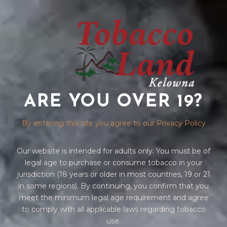
ARE YOU OVER 19?
TOBACCOLAND.CA
By entering this site you agree to our Privacy Policy
Our website is intended for adults only. You must be of
legal age to purchase or consume tobacco in your
jurisdiction (18 years or older in most countries, 19 or 21
in some regions). By continuing, you confirm that you
meet the minimum legal age requirement and agree
to comply with all applicable laws regarding tobacco
use.