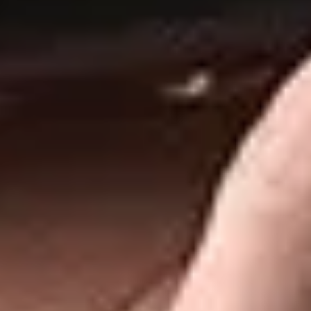
на удаче, существуют определенные стратегии,
которые могут увеличить ваши шансы на
выигрыш. Одной из таких стратегий является
управление банкроллом, то есть определение
бюджета и следование ему. Не стоит играть на
последние деньги и пытаться отыграться,
поскольку это может привести к еще большим
потерям. Важно помнить, что азартные игры – это
развлечение, а не способ заработка. Важно
выбирать режим игры в соответствии со своими
предпочтениями и играть ответственно.
Кроме того, важно изучить правила игры и
таблицу выплат. Это поможет вам понять, какие
символы наиболее ценные и как формируются
выигрышные комбинации. Некоторые игроки
предпочитают играть на минимальной ставке,
чтобы увеличить количество спинов и продлить
игровой процесс, в то время как другие выбирают
максимальную ставку, чтобы получить более