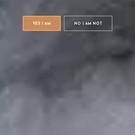
APRIL 13, 2026
UNCATEGORIZED
ЗАБУДЬ О СКУКЕ
OLIMP CASINO KZ
YES I AM
NO I AM NOT
– ПОЧУВСТВУЙ
АЗАРТ
ПРИГОРОДНОГО
ДВОРА И
ВЫИГРЫВАЙ С
КАЖДЫМ ЛАЕМ!
Забудь о скуке: olimp casino kz –
почувствуй азарт пригородного двора и
выигрывай с каждым лаем!
Уникальная атмосфера слота: Забудь о