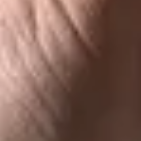
означает, что вы можете наслаждаться игрой в
любом месте и в любое время. Благодаря
адаптивному дизайну, игра автоматически
подстраивается под размер экрана вашего
устройства.
Кроме того, в процессе разработки игры
используются генераторы случайных чисел (ГСЧ),
которые гарантируют честность и
непредсказуемость результатов. ГСЧ – это
сложные алгоритмы, которые постоянно меняют
последовательности чисел, обеспечивая
случайный выбор символов на барабанах. Это
исключает возможность манипулирования
результатами игры и гарантирует, что каждый
игрок имеет равные шансы на выигрыш.Выбирая
качественные казино, такие как olimp casino kz,
вы можете быть уверены в честности игры и
защищенности своих данных.
Использование технологии HTML5 для