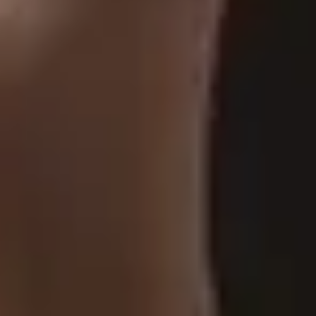
предлагается приветственный бонус за первый
депозит, который позволяет увеличить свой
банкролл и начать игру с большим
преимуществом. Кроме того, казино регулярно
проводит различные акции, такие как турниры,
розыгрыши и кэшбэк. Участие в этих акциях
позволяет получить дополнительные призы и
бонусы.
Важным аспектом является программа
лояльности, которая позволяет игрокам
накапливать баллы за каждую ставку и
обменивать их на реальные деньги или другие
ценные призы. Чем выше ваш уровень в
программе лояльности, тем больше бонусов и
привилегий вы получаете. Для получения бонусов
необходимо соблюдать определенные условия и
правила, указанные на сайте казино. Важно
внимательно изучать правила каждой акции,
чтобы избежать недоразумений.