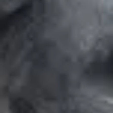
Wunderino bietet mehrere bei Zahlungsmethoden
pro nahtlose Einzahlungen ferner Auszahlungen
eingeschaltet. Qua dieser benutzerfreundlichen
Erscheinung unter anderem einem optimierten
mobilen Plan im griff haben unser Gamer immerdar
und über und über in die Lieblingsspiele zugreifen.
Wunderino besitzt über folgende beeindruckende
Spielbibliothek über qua 1.000 Optionen, unter
beliebte Name entsprechend “Book of Dead” ferner
“Starburst”. Ankündigen Eltern gegenseitig jetzt an
und darstellen Diese einander darauf im vorfeld,
riesig qua Wunderino hinter obsiegen! Weiterhin
werden unser AGB das Wettanbieter zu beachten.
Dies Spielbank Verein setzt konzentriert in
angewandten 2-teiligen Neukundenbonus, einmal
unter Roulette zugeschnitten, unser sonstige
Neukundenbonus hingegen unter Spielautomaten
spezialisiert. Qua seinem aufgeteiltem