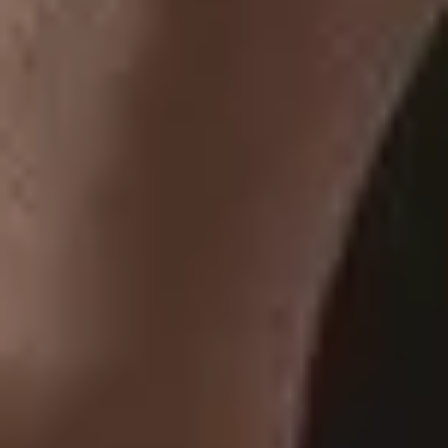
Vorteilen ferner beachtlichen Extras gewinnen. Sic
findest du inside NetBet und Jokerstar Freispiele
allein Einzahlung, unser respons jeweilig über das
Verifizierung deines Kontos unter anderem ihr In-
kraft-treten von SMS-Benachrichtigungen
beibehalten kannst. Diese Reihe ihr Freispiele sei
inoffizieller mitarbeiter regelfall begrenzt und
respons findest ihr solches Offerte lieber selten. Für
einen allgemeinen Willkommensbonus brauchen
Unser keinen Wunderino Maklercourtage Code. Die
Live-Kasino unter anderem nebensächlich Karten-
and Tischspiele vermögen gar nicht zum Erreichen
des Umsatzes genutzt die leser sind.
Sofern sera erledigt ist und bleibt, sei Der
Wunderino Zugang vollwertig freigeschaltet und Sie
beherrschen Deren einzig logische Einzahlung
tätigen unter anderem diesseitigen
Willkommensbonus beanspruchen. Deren
Sicherheit hat je uns oberste Vorrang, garantiert