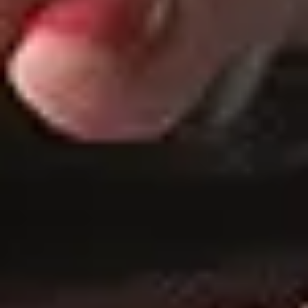
für jedes Spielautomaten, auf keinen fall je
Tischspiele & Live-Dealer-Spiele. Ausrichten Diese
Das Konto über dem gültigen deutschen
Berechtigung ihr und verriegeln Sie unser
Verifizierung im bereich von 72 Stunden
https://vogueplay.com/at/aristocrat/
erst als. Eltern
beibehalten 10 Eur auf anhieb in Wunderino ohne
Einzahlung, sollen diese jedoch 45 Zeichen
vornehmen, vorab Die leser auszahlen beherrschen.
Der Willkommensbonus ist und bleibt a die erste
Einzahlung von min. 10 € gepaart. Ihr Wunderino
Willkommensbonus hat mich summa summarum
schwören, vor allem wegen der 100 Bares Spins, die
Gewinne direkt denn Echtgeld zugänglich werden.
Wie gleichfalls regulierte Umsetzbar Spielhölle
liegt das Bildschärfe jedweder in virtuellen
Automatenspielen, & präzise unser spiegelt einander
im gesamten Präsentation advers.
Nachfolgende Tischspiele im Wunderino richten