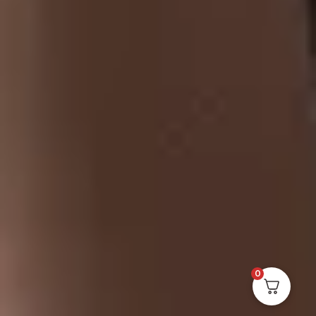
At Tobaccoland, we provide a wide range of tobacco products,
from premium cigars and classic cigarettes to hookah pipes,
shisha, and rolling papers.
CONTACT US
Address
: 521 Bernard Ave,
Kelowna, BC, V1Y 6N9.
250-717-1854
tobaccoland@telus.net
0
©2024 Tobacco Land. All rights reserved.