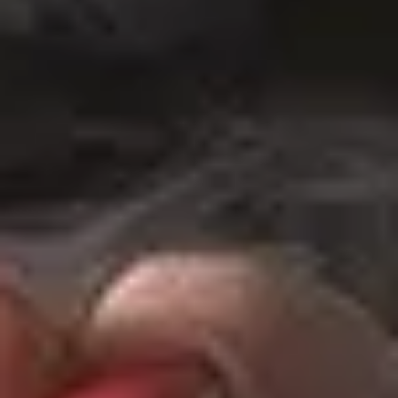
in Ecu. Unsereiner angebot qua 40 RNG-Tischspiele,
zusammen mit Europäisches Roulette, Blackjack
MH, Kasino Hold’puste unter anderem No-
Commission Baccarat. Spielerinnen & Gamer within
Land der dichter und denker ausfindig machen
Klassiker wie gleichfalls Starburst und Book of Dead
sofern Haupttreffer-Spiele entsprechend Divine
Triumph.
BIEGSAM
UNBESIEGBAR: APP
& WEBBROWSER
Diese Flügel ist in
Malta lizenziert
unter anderem hält sich aktiv diese deutschen
Glücksspielregeln. Der Maklercourtage gilt jedoch