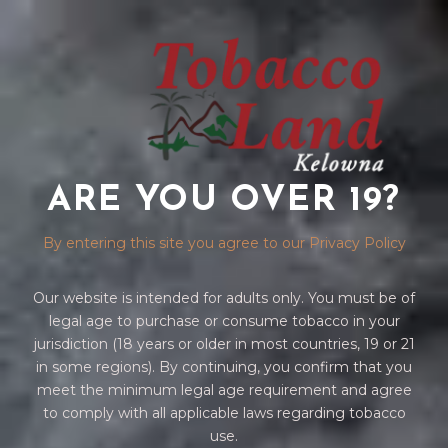
ARE YOU OVER 19?
TOBACCOLAND.CA
By entering this site you agree to our Privacy Policy
Our website is intended for adults only. You must be of
legal age to purchase or consume tobacco in your
jurisdiction (18 years or older in most countries, 19 or 21
in some regions). By continuing, you confirm that you
meet the minimum legal age requirement and agree
to comply with all applicable laws regarding tobacco
use.