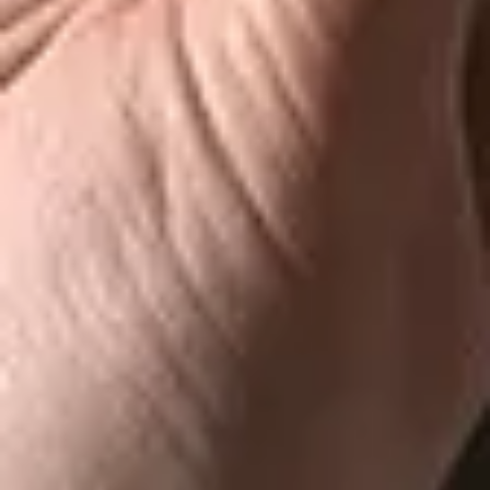
On retrouve les incontournables comme Sweet
Bonanza, Big Bass Bonanza et Gates of Olympus,
ainsi que des jeux instantanés ou crash pour un peu
d’action rapide.
Chez Winningz, notre interface ne nécessite
aucun téléchargement — tout fonctionne
directement depuis votre navigateur.
PayPal fonctionne sans accroc – chose rare sur
les casinos Curaçao – et mes retraits arrivent
systématiquement en moins de 24 heures.
Les joueurs peuvent accéder à la roulette, au
blackjack et au baccarat directement depuis le
navigateur, sans téléchargement. Des filtres
permettent de trier les nouveautés, les jeux
populaires et les machines par fournisseur ou par
fonctionnalité. Beaucoup de concurrents envoient
des rappels après une ou deux heures de jeu
continu. Page Jeu Responsable accessible via footer
avec contacts d’organismes d’aide spécialisés.