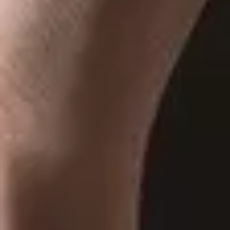
L’authentification à deux facteurs (2FA) disponible
constitue un plus notable pour sécuriser les
comptes. La barre de recherche en bas d’écran sur
mobile facilite grandement l’expérience.
C’est pourquoi nous avons préparé non seulement
un bonus de bienvenue, mais aussi tout un système
de promotions qui maintiennent l’excitation et vous
donnent plus de chances de gagner. Notre site web
vous accueille avec un fond gris doux, contrastant
avec des boutons verts qui guident vos pas sans
crier gare. En plus de cela, Winningz propose des
promotions hebdomadaires et des offres liées à des
événements spéciaux, permettant aux joueurs de
profiter de bonus supplémentaires ou de cashback.
Les nouveaux inscrits peuvent bénéficier d’un bonus
de bienvenue attrayant, souvent accompagné de
tours gratuits sur certaines machines à sous.
Nous avons construit le site avec des systèmes de