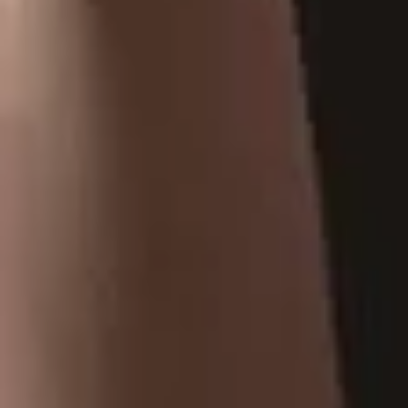
At Tobaccoland, we provide a wide range of tobacco products,
from premium cigars and classic cigarettes to hookah pipes,
shisha, and rolling papers.
CONTACT US
Address
: 521 Bernard Ave,
Kelowna, BC, V1Y 6N9.