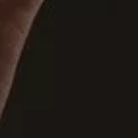
 saytiga borib, “Ro‘yxatdan o‘tish” tugmasini
 Hisobingizni ochgandan so‘ng, sizga bonuslar
il usullardan foydalanishingiz mumkin, masalan,
lashingiz mumkin.
dan foydalanishingiz mumkin. Siz o‘yinningizni
shlaydi. Siz ushbu bo‘limdan foydalanib,
lardan foydalanishingiz mumkin. Siz win win bet