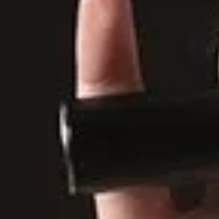
PUL YECHIB OLISH
VA MUKOFOTLARN
OLISH
Win win bet haqida bilishingiz kerak bo’lgan ba
kazino o’yinlari. Win win bet sizga turli xil o’yinl
Win win – bu sizning onlayn kazino tajribangizni
haqida ma’lumot beradi, shuningdek, sizning m
o’yinlaringizda g’alaba qozonish imkoniyatini o
Win casino – bu sizning onlayn kazino tajribangi
casino sizga turli xil o’yinlar, bonuslar va aksiy
ta’minlaydi.
RO’YXATDAN O