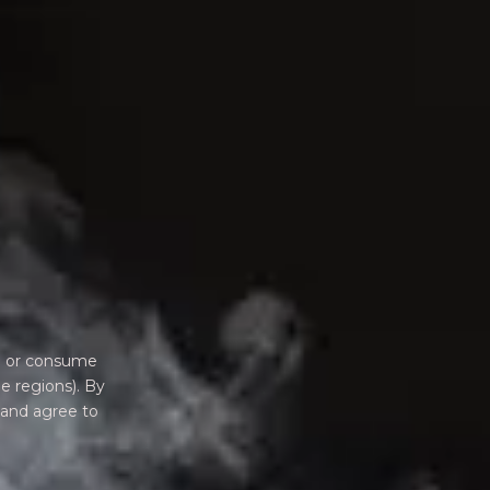
S
CONTACT US
REFUND AND RETURNS POLICY
se or consume
me regions). By
 and agree to