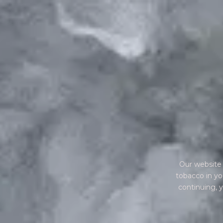
CUBAN
POUCH
TOBACCO PIPES
C
CIGARS
PIPE TOBACCO
ACCESSORIES
CIGARILLOS
BULK
PIPE ACCESSORIES
P
NON-CUBAN AND OTHERS
CIGAR ACCESSORIES
RO
CIGARETTE ACCESSOR
CUBAN
POUCH
TOBACCO PIPES
C
HOOKAH ACCESSORI
CIGARILLOS
BULK
PIPE ACCESSORIES
P
HOOKAH
NON-CUBAN AND OTHERS
CIGAR ACCESSORIES
RO
BONG
CIGARETTE ACCESSOR
GLASS PIPES
HOOKAH ACCESSORI
SCALE
HOOKAH
ZIPPO
Our website 
BONG
tobacco in you
LIGHTERS
GLASS PIPES
continuing, 
SNUFF
SCALE
ZIPPO