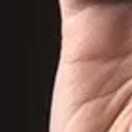
Win casino online o‘ynashni boshlash uchun, avv
bosing. Keyin sizdan ism, familiya, elektron poc
Siz ro‘yxatdan o‘tganidan so‘ng, sizning hisobi
va aksiyalar haqida xabar beriladi. Siz ushbu bo
HISOBNI TO’LDIRIS
Win casino online o‘ynash uchun, sizning hisobing
bank kartasi, elektron pul kartasi yoki boshqa u
Win win bet o‘ynashda sizning maqsadingiz – yut
yaxshilash uchun, win casino saytida joylashgan 
Siz win casino online o‘ynashni boshlaganingizd
o‘yinningiz bilan bog‘liq savollaringizga javob 
Win casino online o‘ynash – bu juda qiziqarli va 
o‘ynashni boshlaganingizda, sizga omad tilaymi