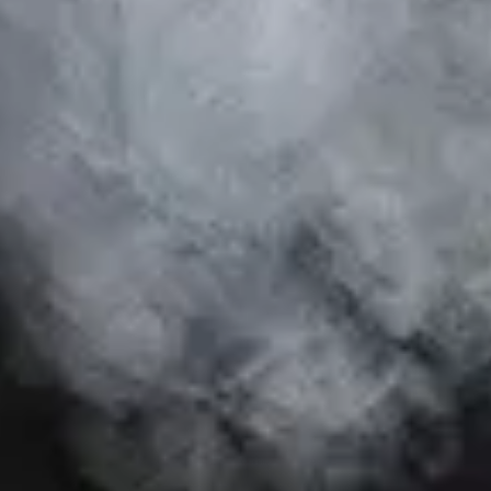
LIGHTERS
SNUFF
APRIL 14, 2026
UNCATEGORIZED
WIN CASINO 
QANDAY OYNA
WIN CASI
KAZINODA
MUMKIN