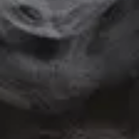
WANTED DEAD OR
A WILD SPELEN OP
MOBIEL
Een van de beste eigenschappen van Wanted Dead
or a Wild is de mobiele compatibiliteit. Of je nu
onderweg speelt of tijdens korte bezoeken, dit spel
is ontworpen om een uitzonderlijke ervaring te
bieden op kleinere schermen. Met intuïtieve
controls en een responsieve interface kun je
gemakkelijk door het spel navigeren en snel
beslissingen nemen zonder gedoe.
HET RITME VAN
MOBIELE GAMEPLAY