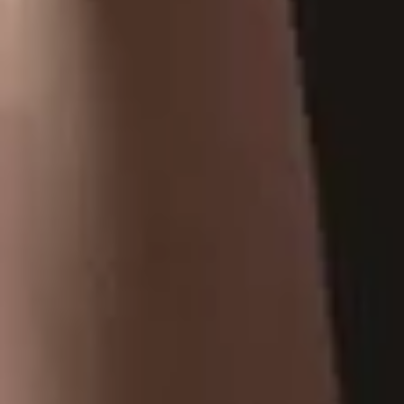
At Tobaccoland, we provide a wide range of tobacco products,
from premium cigars and classic cigarettes to hookah pipes,
shisha, and rolling papers.
CONTACT US
Address
: 521 Bernard Ave,
Kelowna, BC, V1Y 6N9.
250-717-1854