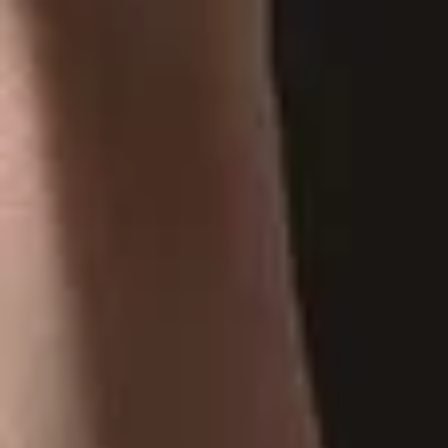
de uitdaging in Wanted Dead or a Wild en ervaar
zelf de spanning van high-volatiliteit gameplay. Met
zijn meeslepende sfeer, snelle uitkomsten en grote
beloningen zal dit spel zelfs de meest avontuurlijke
spelers tevredenstellen. Claim nu je bonus en begin
met draaien!