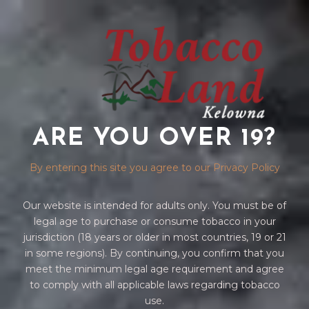
ARE YOU OVER 19?
TOBACCOLAND.CA
By entering this site you agree to our Privacy Policy
Our website is intended for adults only. You must be of
legal age to purchase or consume tobacco in your
jurisdiction (18 years or older in most countries, 19 or 21
in some regions). By continuing, you confirm that you
meet the minimum legal age requirement and agree
to comply with all applicable laws regarding tobacco
use.