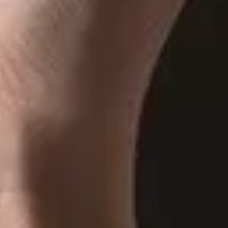
. En 2025, le jeu sur mobile sera la norme absolue. Cela va bien au
eur entièrement repensée pour les écrans tactiles et les formats pl
ons facilement accessibles d’une seule main. Les jeux eux-mêmes 
e sur des connexions moins stables. Les développeurs devront p
eils. Imaginez jouer à votre machine à sous préférée dans le bu
. La réactivité sera la clé. Les temps de chargement devront être
nstantanée. Les notifications push personnalisées joueront un rôl
ur, mais elles devront être utilisées avec parcimonie pour ne pas
une application native ou un site web mobile ultra-performant, au
voir jouer où qu’ils soient, quand ils le souhaitent. C’est une e
CTILES INTUITIVES
 développeurs mettent l’accent sur des boutons plus grands, des 