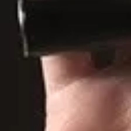
Les jeux de casino en direct sont déjà populai
avec des studios de production plus sophistiqué
terrestre. Les jeux de table traditionnels comm
et de fonctionnalités bonus interactives. Mais 
émissions télévisées, ces jeux combinent des
jeux de dés personnalisés ou des quiz. Des ani
divertissement. Pensez à des jeux comme “Dre
croupiers et les autres joueurs deviendra enco
une large gamme de ces jeux en direct, avec de
de retrouver l’ambiance des casinos physiques,
l’expérience globale est ce qui compte le plus 
N’est-ce pas le graal pour un casino en ligne, 
4. CRYPTOMON
INSTANTANÉS 