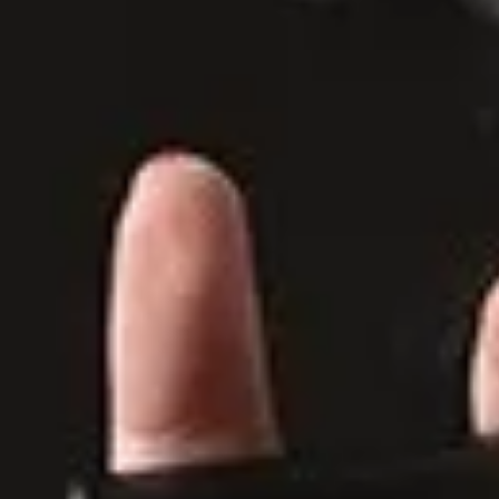
personnalisée, à la fois divertissante et sûre. 
2.1. PERSONNALIS
Les bonus ne seront plus génériques. L’IA perm
? Vous recevrez des tours gratuits ciblés. Plut
bien au-delà des simples spille. Elle prend en
le passé.
2.2. ASSISTANCE C
Fini le temps des réponses robotiques. L’IA pe
complexes, fournir des informations précises et 
offrant une aide constante.
3. L’ESSOR DE
: PLUS QUE D