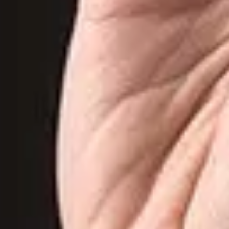
L’adoption des cryptomonnaies comme moyen de
seulement elles offrent une rapidité de transac
de confidentialité apprécié par de nombreux jo
plateformes de jeu. Au-delà des cryptos, la te
avancés et des virements bancaires instantanés 
considérablement réduite. Imaginez pouvoir ret
bonus devront peut-être s’adapter, car la rapid
cherchant à équilibrer la rapidité avec la sécu
fluides et plus rapides est forte. Les casino
attractivité. C’est un domaine où l’innovation t
vos gains sans délai. C’est une promesse qui sé
Transactions rapides :
Dépôts et retraits q
Confidentialité accrue :
Moins d’informati
Accessibilité globale :
Facilitation des pa
Nouvelles opportunités :
Utilisation de 
5. L’ADAPTABI