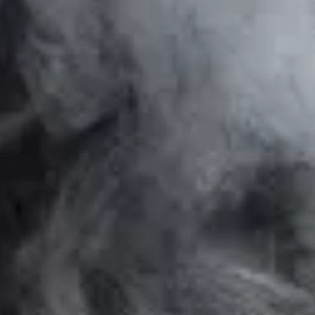
s en ligne doivent donc repenser leurs stratégies pour capter et re
ant des recommandations de jeux plus pertinentes et une assista
ent plus rapides et plus discrètes, incluant davantage d’optio
al, avec des outils de jeu responsable de plus en plus sophistiq
our garantir des environnements de jeu équitables et transparen
ns une approche agile et centrée sur le joueur, où chaque foncti
e bien-être.
sino
N DES JEUX À VOLAT
 risque associé à chaque partie. Une volatilité faible signifie de
met des gains potentiellement plus importants, mais plus rares. E
ser davantage de titres permettant aux joueurs de sélectionner 
 Imaginez pouvoir choisir entre une approche prudente pour prol
sation permet à chacun de trouver le rythme qui lui convient le 