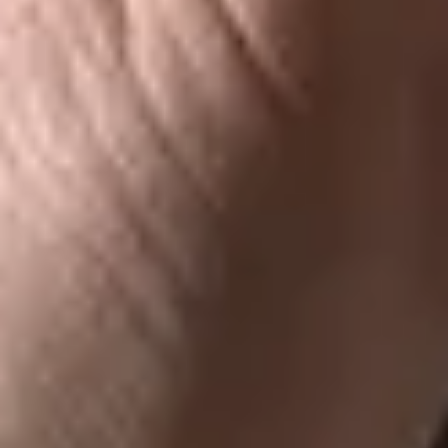
играм. Разнообразие тематик позволяет каждому
игроку найти слот по своему вкусу, способный
доставить максимум удовольствия.
ПОПУЛЯРНЫЕ ЖАНРЫ
СЛОТОВ
В последние годы особой популярностью
пользуются слоты с тематикой приключений,
фэнтези и мифологии. Эти слоты отличаются
захватывающим сюжетом, яркими персонажами и
захватывающими бонусными играми. Также
популярны слоты с тематикой путешествий и
дальних стран, которые позволяют игрокам
отправиться в виртуальное приключение, не
выходя из дома.
Казино гама
предлагает
широкий выбор слотов.
Классические фруктовые слоты