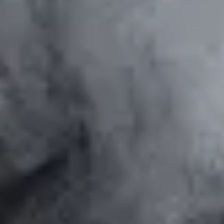
ГАМА – ЯРКИЙ
МИР СЛАДКИХ
КОМБИНАЦИЙ
И
МГНОВЕННЫХ
ПРИЗОВ?
Мир азартных развлечений постоянно
развивается, предлагая игрокам всё новые и
захватывающие возможности. Среди
разнообразия слотов особое место занимают те,
которые выделяются ярким дизайном,
увлекательным геймплеем и, конечно же, шансом