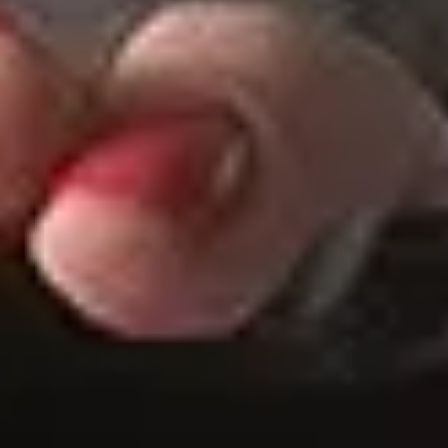
Банан
5x
Виноград
10x
Конфета
20x
Клубника
50x
БОНУСНЫЕ
ФУНКЦИИ И
СПЕЦИАЛЬНЫЕ
СИМВОЛЫ
Для повышения привлекательности слотов