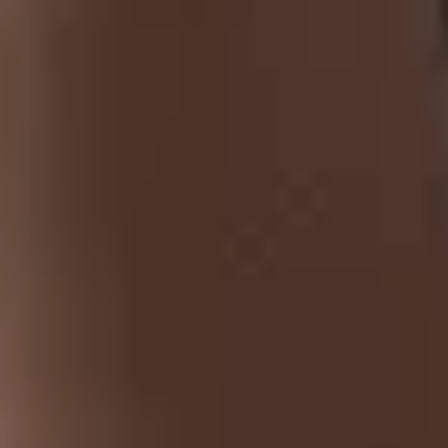
At Tobaccoland, we provide a wide range of tobacco products,
from premium cigars and classic cigarettes to hookah pipes,
shisha, and rolling papers.
CONTACT US
Address
: 521 Bernard Ave,
Kelowna, BC, V1Y 6N9.
250-717-1854
tobaccoland@telus.net