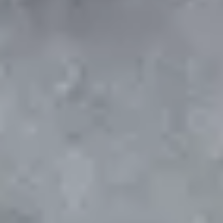
ongeëvenaarde spelervaring met
toonaangevende kansen en exclusieve
promoties.
De Voordelen van Spelen bij rainbet
Transparantie en Eerlijk Bewijs
Breed Spelaanbod
Exclusieve Promoties en Bonussen
Loyaliteitsprogramma
VIP-programma
Mobiele Spelervaring
App Beschikbaarheid
Veiligheid en Betrouwbaarheid
VERHOOG JE
WINKANSEN: