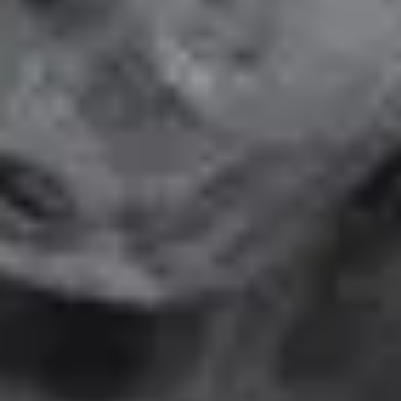
de integriteit van elk spel kunnen verifiëren. Dit
systeem zorgt ervoor dat de uitkomsten van
spellen willekeurig zijn en niet gemanipuleerd
kunnen worden. Dit verhoogt het vertrouwen van
de spelers en bevordert een eerlijke spelomgeving.
Bovendien biedt
rainbet
gedetailleerde informatie
over de kansen van elk spel, zodat spelers
weloverwogen beslissingen kunnen nemen.
Transparantie is cruciaal in de online casino-industrie.
Spelers willen zich ervan verzekeren dat het
platform waarop ze spelen betrouwbaar en eerlijk is.
rainbet
begrijpt dit en heeft maatregelen
genomen om deze zorgen weg te nemen. Naast
het bewezen eerlijkheidsmechanisme, biedt
rainbet
ook een uitgebreide FAQ-sectie en een
toegewijde klantenservice die klaarstaat om vragen
te beantwoorden en eventuele problemen op te
lossen.
Het is belangrijk op te merken dat een eerlijke