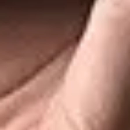
verdubbelen of verdrievoudigen. Daarnaast biedt
rainbet
regelmatig reloadbonussen, cashback-
aanbiedingen en gratis spins aan loyaliteitsleden.
Deze promoties kunnen de spelers helpen hun
winkansen te vergroten en hun speelduur te
verlengen.
LOYALITEITSPROGRAM
MA
rainbet
beloont zijn loyale spelers met een exclusief
loyaliteitsprogramma. Door te spelen op het
platform kun je loyaliteitspunten verdienen, die je
kunt inwisselen voor bonussen, gratis spins en
andere voordelen. Hoe meer je speelt, hoe hoger je
loyaliteitsniveau stijgt en hoe beter de beloningen
worden. Dit is een geweldige manier om je
speelervaring te verbeteren en extra waarde te
krijgen voor je geld.