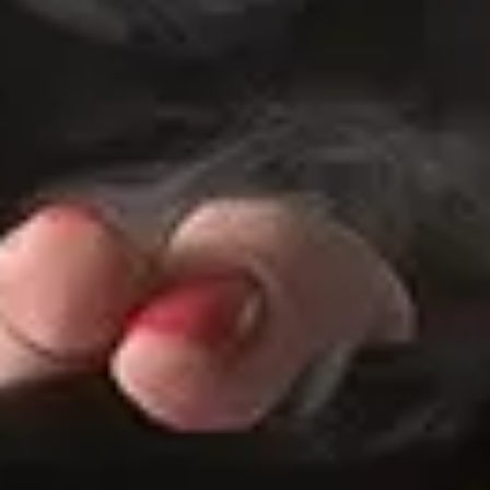
risken för impulsivitet. Oavsett om man spelar
blackjack, roulette eller slots, är en disciplinär strategi
alltid värdefull.
HANTERA DIN
BANKRULLE EFFEKTIVT
Bankrullehantering är en av de mest avgörande
aspekterna av spelande. Det handlar om att fördela
sina resurser klokt för att maxa speltiden utan att
riskera att gå i konkurs. Spelare bör alltid satsa
enbart det de har råd att förlora, och det är klokt att
dela upp bankrullen i mindre delar för varje
spelsession.
Genom att hålla koll på sina insatser och
regelbundet utvärdera sin bankrulle kan spelare göra
justeringar när det behövs. Det är också bra att
använda sig av bonusar och erbjudanden som ofta