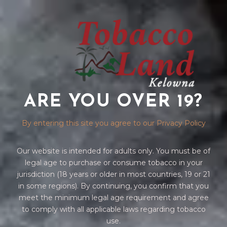
ARE YOU OVER 19?
TOBACCOLAND.CA
By entering this site you agree to our Privacy Policy
Our website is intended for adults only. You must be of
legal age to purchase or consume tobacco in your
jurisdiction (18 years or older in most countries, 19 or 21
in some regions). By continuing, you confirm that you
meet the minimum legal age requirement and agree
to comply with all applicable laws regarding tobacco
use.