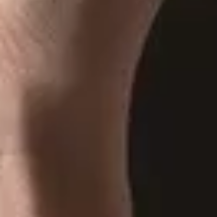
som helst och var som helst, vilket kan vara en stor
fördel. Dessutom erbjuder många onlinekasinon en
bredare variation av spel och ofta bättre odds.
Unknown kan vara en faktor att överväga innan
spelare gör sina val.
Innan man ger sig in på ett onlinecasino är det dock
viktigt att välja en plattform som är säker och
pålitlig. Att läsa recensioner och utforska
säkerhetstjänster är avgörande för att skydda sin
information och investera sina pengar klokt. Genom
att vara informerad kan spelare njuta av en trygg
och givande spelupplevelse.