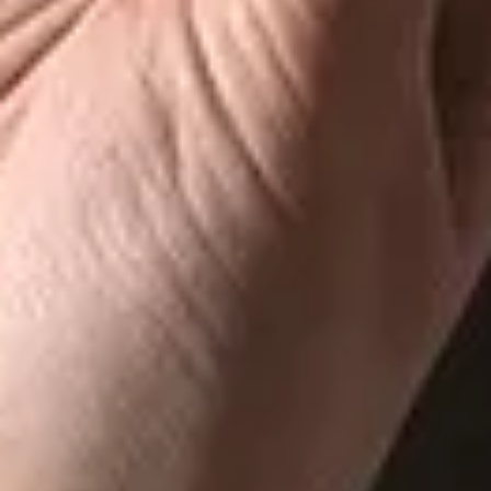
FÖRBÄTTRA DIN
SPELUPPLEVELSE
ONLINE
Att spela på kasinon online erbjuder en unik
upplevelse jämfört med landbaserade alternativ.
Onlinekasinon ger spelare flexibilitet att spela när