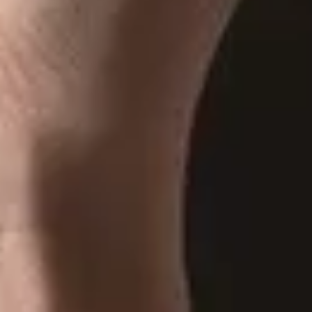
spelare att hitta sina favoritspel, kolla in aktuella
kampanjer och få åtkomst till kundtjänst. Detta
fokus på användarupplevelsen gör att spelarna kan
trimma sin tid utan att stöta på onödiga hinder.
Många nya spelare uppskattar denna aspekt extra
mycket.
Sammanfattningsvis erbjuder en omfattande och
säker miljö för alla typer av spelare. Med fräsch
spelvariation, pålitlig säkerhet och en engagerande
live casino-upplevelse, är det tydligt varför spelare
väljer som sitt casino. Oavsett om du är en ny
spelare eller en veteran, kommer du att hitta något
att älska på denna plattform.