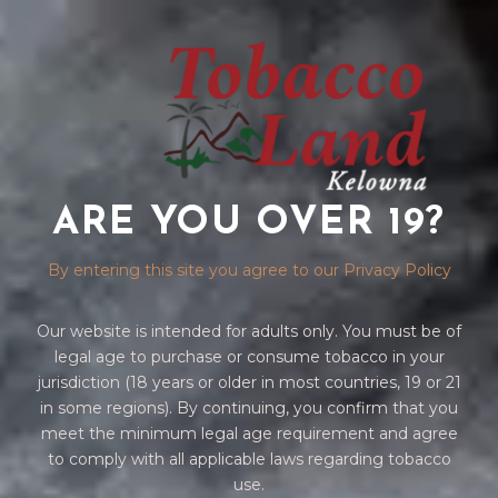
ARE YOU OVER 19?
TOBACCOLAND.CA
By entering this site you agree to our Privacy Policy
Our website is intended for adults only. You must be of
legal age to purchase or consume tobacco in your
jurisdiction (18 years or older in most countries, 19 or 21
in some regions). By continuing, you confirm that you
meet the minimum legal age requirement and agree
to comply with all applicable laws regarding tobacco
use.