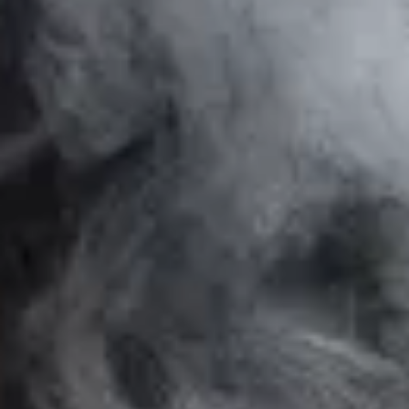
på kundservice, vilket säkerställer att alla frågor och
bekymmer snabbt hanteras. Många söker dessutom
efter
nordiska casino utan licens
för att få en ännu
smidigare upplevelse.
En av de mest lockande funktionerna med är dess
innovativa bonusar och kampanjer. Dessa
incitament gör det inte bara mer attraktivt att
registrera sig, utan ger också spelarna möjlighet att
maximera sina vinster och njuta av längre
spelsessioner. Unikheten hos varje bonus skapar en
ökad motivation för spelare att delta.