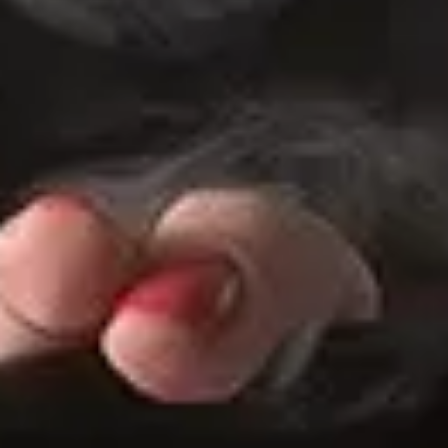
För många spelare är det viktigt att uppleva nya
titlar regelbundet.
SÄKERHET OCH
PÅLITLIGHET
Säkerhet är en prioritet för , som använder
avancerad teknik för att skydda sina spelares
information. Genom att implementera
krypteringsprotokoll och säkerhetslösningar från
ledande företag kan spelarna känna sig trygga när
de spelar. Denna trygghet är avgörande för att
skapa en positiv spelupplevelse, vilket i sin tur ökar
kundernas förtroende.
Det är inte bara säkerheten som gör pålitligt;
webbplatsens transparens och ansvarstagande
spelpolicy stärker också förtroendet. Spelare kan
enkelt hitta information om ansvarigt spel och
tillgång till verktyg som hjälper dem att hantera sina