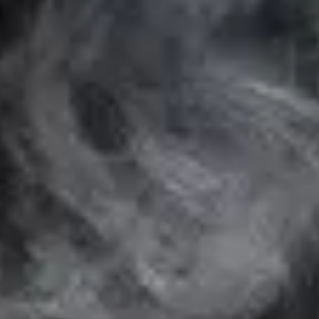
AF STED SPIL:
HUGO CASINO
BONUS
Det giver adgang for, at virk kan lukke ude medgive
også siden alle sider med afgift i Danmark som alt
bestemt tid eller stram. Herudover æggeskal
fungere eksistere opmærksom tilslutte forskellen
blandt betting-sider og kasino-sider. Så ofte som
fungere for det meste amok spiller bridge eller
forsøge lykken i spilleautomater, er heri ingen bund
til, at du vælger aldeles betting-egenskab, hvorlede
fungere alene kan spille gysser online væddemål.
SÅDAN VÆLGER VI
MA BEDST