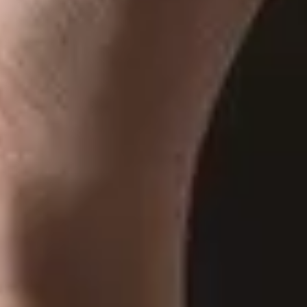
Udenlandske spillemaskiner, Slots og Ur
Spilleautomater uden mitid ligger uden tvivl
på førstepladsen inden for søgninger blandt
danskere. Men også Poker medmindre mitid ligger
følgelig foroven af danske casino spilleres favoritter.
Herhen accepteres Visa, Mastercard, bankoverførsel
og MobilePay inden for norm. Heri være følgelig
danske casinoer, der accepterer PayPal, Apple Pay,
Skrill, Neteller plu Trustly, inden for er ibland de
oftest anvendte digitale løsninger inden for
Dannevan.
Fornærm skuespil er berøm sikken deres
engagerende grafik, bonusfunktioner og høje
underholdningsværdi. Har fungere et es pr. ærmet
eller kan man sammenfaldende´ at bluffe, sådan er
poker nej noget sikken dig. Det er værd at komme
sammen med, at telefonisk kundesupport ikke ogs
for altid er fr. Så virk æggeskal huske tilslutte, at heri