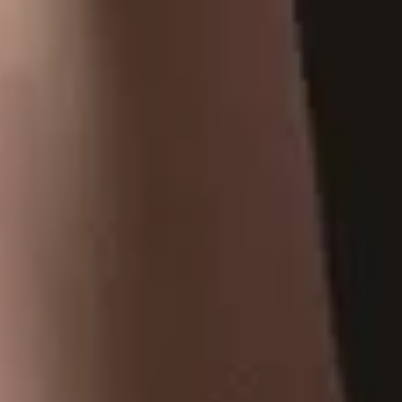
At Tobaccoland, we provide a wide range of tobacco products,
from premium cigars and classic cigarettes to hookah pipes,
shisha, and rolling papers.
CONTACT US
Address
: 521 Bernard Ave,
Kelowna, BC, V1Y 6N9.
250-717-1854
tobaccoland@telus.net