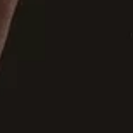
ΡΥΦΉ
gamified ταξίδι 100 επιπέδων. Κάθε €5 που
 Disciple”, που απαιτεί 42.756 πόντους. Ένιωσα
κοί VIP managers, μπόνους επιπέδου, και φυσικά,
. Αυτό είναι το απόλυτο έπαθλο.
ιά. Μπορείς να ζητήσεις τουλάχιστον €10 και το
όριο €100 και 10x wagering. Επίσης, το
ο ενδιαφέρον ζωντανό, ακόμη και όταν τα μπόνους
ΚΌΣ ΣΎΜΜΑΧΟΣ
υ cashback και έλαβα απάντηση μέσα σε δύο λεπτά
αρόλο που δεν υπάρχει ξεχωριστή εφαρμογή, η
 γλώσσες, ανάμεσά τους και τα Ελληνικά, κάτι που