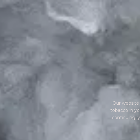
CUBAN
POUCH
TOBACCO PIPES
C
CIGARS
PIPE TOBACCO
ACCESSORIES
CIGARILLOS
BULK
PIPE ACCESSORIES
P
NON-CUBAN AND OTHERS
CIGAR ACCESSORIES
RO
CIGARETTE ACCESSOR
CUBAN
POUCH
TOBACCO PIPES
C
HOOKAH ACCESSORI
CIGARILLOS
BULK
PIPE ACCESSORIES
P
HOOKAH
NON-CUBAN AND OTHERS
CIGAR ACCESSORIES
RO
BONG
CIGARETTE ACCESSOR
GLASS PIPES
HOOKAH ACCESSORI
SCALE
HOOKAH
ZIPPO
Our website 
BONG
tobacco in you
LIGHTERS
GLASS PIPES
continuing, 
SNUFF
SCALE
ZIPPO