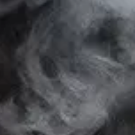
ΡΕΣ ΠΑΙΧΝΙΔΙΟΎ
κε μπροστά μου σαν ένας ψηφιακός γαλαξίας, γεμάτος υποσχέσεις και 
ρίσματος που μοιάζει βγαλμένο από όνειρο. Ήθελα να δω αν αυτή η λαμπ
g Limited. Ήταν η ώρα να βουτήξω και να δω τι κρύβεται κάτω από την
ωματίου απαλός, ιδανικός για ένα μαραθώνιο στο καζίνο. Η πρώτη ματ
έα Συνεργασία
ΡΊΣΜΑΤΟΣ: ΜΙΑ ΕΠΈΝΔΥΣΗ
, για να είμαι ειλικρινής, εντυπωσιακό. Μιλάμε για ένα μπόνους που 
 για μια ολόκληρη περιπέτεια. Το πρώτο μου deposit, €20, ενεργοποίη
 Οι όροι, όμως, είναι εκεί για να σε προσγειώσουν. Το 45x wagering r
 διαρκή πίεση. Έπρεπε να παίξω γρήγορα, στρατηγικά, χωρίς να χάσω τη
 πριν καν προλάβω να δω κάποιο μπόνους να ξεκαθαρίζει. Ο πενθήμερο
ιο”, και αυτό είναι απόλυτα αληθές. Νιώθεις ότι τρέχεις έναν αγώνα δ