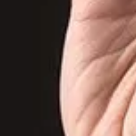
τα €1.200 την ημέρα και €30.000 το μήνα. Αυτό είνα
ΤΟ ΠΡΌΓΡΑΜΜΑ VIP
Το σύστημα VIP, γνωστό ως “Spinzen Hero Path” 
στοιχηματίζεις σε slots σου δίνει 1 XP πόντο. Είν
σαν να έκανα την πρώτη ανάβαση σε ένα βουνό. Τ
αποκλειστικές προσφορές. Το τελικό βραβείο, στο 
Εκτός από το VIP πρόγραμμα, υπάρχουν και καθημε
μέγιστο είναι €50. Έχει 20x wagering και όριο αν
εβδομαδιαίο reload bonus, 50% μέχρι €200, είναι
καλωσορίσματος έχουν εξαντληθεί.
ΥΠΟΣΤΉΡΙΞΗ ΚΑΙ Χ
Η υποστήριξη πελατών στο Spinzen Casino είναι δ
από έναν πραγματικό άνθρωπο. Αυτό είναι ένα μεγά
εμπειρία στο κινητό μου ήταν ομαλή. Φόρτωναν τα 