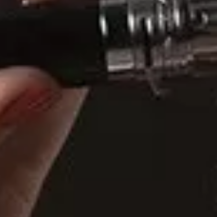
νο, η εμπειρία ήταν ρεαλιστική. Έπαιξα μερικές
κές φορές ένιωθα ότι το παιχνίδι προχωρούσε λίγο
πευθείας στα bonus features. Ένιωσα τον
ει. Τέσσερις ώρες εξαφανίστηκαν σαν να ήταν δέκα
άλυψης νέων τίτλων είναι πάντα συναρπαστική.
άχιστη κατάθεση είναι €10, αλλά για να λάβεις το
έρειες είναι παντού. Η πλατφόρμα υποστηρίζει
ecard, και μια μεγάλη γκάμα κρυπτονομισμάτων
α έως Παρασκευή, 9:00 π.μ. έως 6:00 μ.μ. GMT+2.
νάληψη €150 μέσω τραπεζικού εμβάσματος, και
αρτών είναι συνήθως εντός 24 ωρών. Το όριο
ι €15.000 το μήνα. Τα κορυφαία επίπεδα φτάνουν