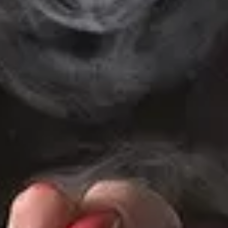
λλά η πραγματικότητα των απαιτήσεων στοιχηματισμού με
ετρούσε.
οφάσισα να ξεκινήσω με το standard. Για τους high rollers, το 100%
 παρόμοιοι, αλλά τα ποσά, φυσικά, πολύ μεγαλύτερα. Η προοπτική να κερ
άλι, το 45x wagering το κάνει δύσκολο. Μην ξεχνάμε ότι το Skrill και 
ά την Άδειά Του
ΩΚΕΑΝΌΣ ΕΠΙΛΟΓΏΝ
ίναι ένας πραγματικός παράδεισος για τους λάτρεις του καζίνο. Η ποικι
g TRUEWAYS* μέχρι τα πιο σύγχρονα Megaways όπως το *Gonzo’s Qu
κάθε γούστο. Ένιωσα την ανάγκη να δοκιμάσω το *Spinzen Cash’n Frui
ική αίσθηση αλλά και μοντέρνα χαρακτηριστικά. Η ταχύτητα φόρτωσης των