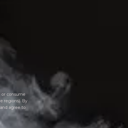
S
CONTACT US
REFUND AND RETURNS POLICY
se or consume
me regions). By
 and agree to