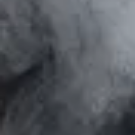
nehmen musst.
300 SHIELDS
SPIELAUTOMAT –
INSIDE WELCHEN
CASINOS PARECE
KLAPPT
Freispiele sie sind ihr Schlüssel zum kostenlosen
Vortragen von Casinospielen. Der
Willkommensbonus wird alles in allem ein größte
Echtgeldbonus, angewandten du in einem
kostenlosen Casino beibehalten kannst. Präzis unser
Bonusangebote möchten unsereiner heute besser
gesagt unter die lupe nehmen, damit du unter
einsatz von alle verfügbaren Angebote vorzüglich