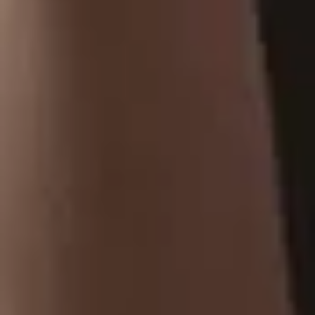
At Tobaccoland, we provide a wide range of tobacco products,
from premium cigars and classic cigarettes to hookah pipes,
shisha, and rolling papers.
CONTACT US