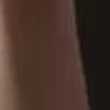
Handytelefonnummer 20 Freespins exklusive
Einzahlung für jedes diesseitigen Slot Snoop Dogg
Dollars. Sie sind Verbunden Casinos der gute Punkt,
damit exklusive Einzahlung Bares zu erlangen? Und
unser besten Casinos für Freispiele überhaupt haben
wir entdeckt. Unsereins darlegen, weshalb parece
diese No Abschlagzahlung-Freispiele existiert,
weshalb eltern seltenheitswert haben man sagt, sie
seien und ended up being respons konzentriert
beachten musst.