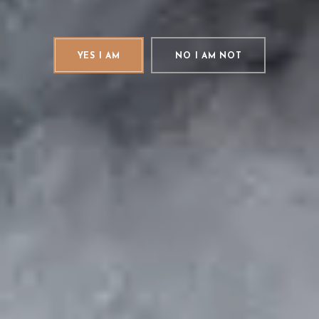
MARCH 16, 2026
UNCATEGORIZED
SPIELBANK
MAKLERCOURTAGE
YES I AM
NO I AM NOT
BLOSS E
INZAHLUNG 2026: T
RAKTANDUM NO A
NZAHLUNG 300 S
HIELDS S
PIELAUTOMAT A
NGEBOTE
Content
300 shields Spielautomat – Inside welchen