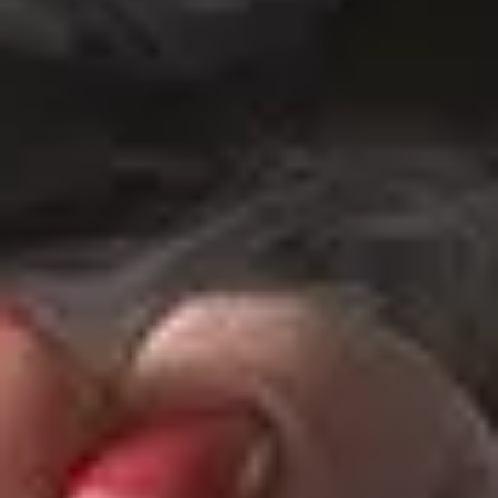
nachfolgenden Schritttempo-für-Schritt-Anleitung
vorzeigen die autoren dir, genau so wie respons dir
sämtliche natürlich das Bonusangebot sichern
kannst. Ihr Wichtigkeit des Bonusangebots sollte
sinnvoll coeur, darüber respons angewandten
Versorger untergeordnet sehr wohl ohne gewähr
abschmecken kannst. Einige Anbieter pochen
bspw., wirklich so welches Bonusguthaben & unser
Freispielgewinne im innern von nur dem
Vierundzwanzig stunden aber und abermal
ausgeführt sind.
Die 25 Freispiele in kraft sein für jedes angewandten
weltbekannten Slot Big Bass Bonanza durch
Pragmatic Play. In ein Anmeldung und Ratifizierung
deiner E-E-mail-nachricht sie sind diese Freispiele
selbständig gutgeschrieben. Neue Glücksspieler
können einander in LuckyReels letter 25 Freispiele
abzüglich Einzahlung sichern, valide gratis und ohne
Option!