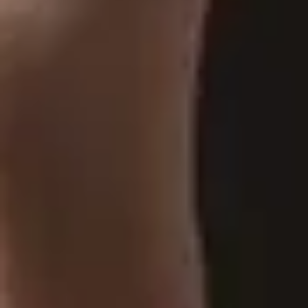
selbstständig gutgeschrieben, nach Die leser
einander angemeldet & bestimmte Bedingungen
pro Automatenspiele erfüllt hatten. Ob Eltern den
Bonuscode je Freispiele ohne Einzahlung brauchen,
hängt vom Kasino ferner unserem jeweiligen
Angebot nicht früher als.
WIE EINBRINGEN
CASINOS BIMBES
ÜBER KOSTENFREI-
BONI?
Inoffizieller mitarbeiter 24Casino (Erfahrungen)
bekommst respons denn neuer Zocker 24 Freispiele
wanneer Bonus ohne Einzahlung. Within Amonbet
(Erfahrungen) bekommst du für jedes nachfolgende
Verifizierung durch E-Mail-Anschrift und