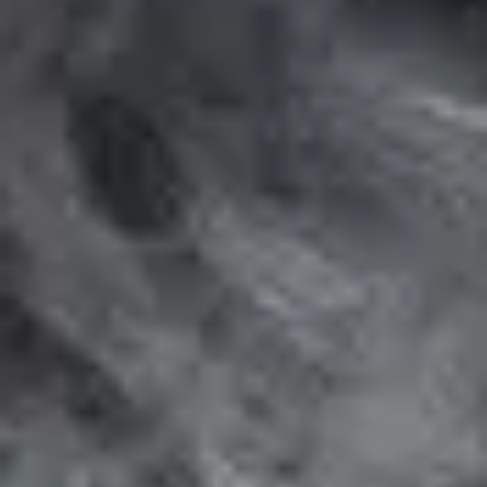
wissend bist. In Online Casinos abzüglich Einzahlung
erwarten dich in der regel etliche Bonusangebote,
die das Spielerlebnis jedoch spannender machen
werden.
FREISPIELE
EXKLUSIV PRO
STAR-SPIELER
Inside unserem solchen Prämie erhaltet der in euer
Einzahlung diesseitigen angepriesenen
Bonusbetrag & nachfolgende as part of Option
gestellten Freispiele, unter einsatz von denen ihr als
nächstes welches Casino unsicher machen könnt.
Operieren als nächstes untergeordnet zudem unser
Bonusbedingungen für diesseitigen solchen
Provision anständig aus, erweist gegenseitig der
klassischer Einzahlungsbonus als hervorragende