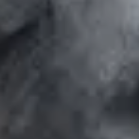
waar elke sessie een unieke ervaring is. Laten we
eens dieper ingaan op dit fascinerende spel en de
mogelijkheden die het biedt.
WAT IS CHICKEN
ROAD EN WAAROM
IS HET ZO
POPULAIR?
‘Chicken Road’ is een kansspel dat steeds
populairder wordt, zowel online als in fysieke
casino’s. Het spel, vaak omschreven als een mix van
loterij en skill-based gokken, vereist een combinatie
van geluk en strategisch denken. Spelers plaatsen
inzetten op een eenvoudig te begrijpen raster en
hopen op een winnende combinatie. De populariteit
komt voort uit de toegankelijkheid, de snelle