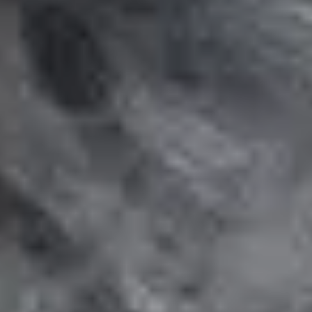
speelrondes en de mogelijkheid op hoge
uitbetalingen.
De eenvoud van het spel maakt het aantrekkelijk
voor nieuwe spelers, terwijl de strategische
elementen gevorderde spelers aanspreken. Het
vergroot de inzet. Hoewel de uitkomst uiteindelijk
afhangt van willekeur, is het mogelijk om je kansen
te vergroten door de juiste strategieën toe te
passen.
Bovendien is ‘chicken road’ vaak gekoppeld aan
aantrekkelijke bonussen en promoties, wat de
aantrekkingskracht nog verder vergroot. Het is een
spel dat een gevoel van opwinding en spanning
biedt, waardoor spelers keer op keer terugkomen.
STRATEGIEËN VOOR
HET SPELEN VAN
CHICKEN ROAD