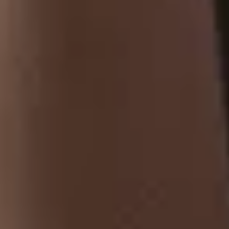
At Tobaccoland, we provide a wide range of tobacco products,
from premium cigars and classic cigarettes to hookah pipes,
shisha, and rolling papers.
CONTACT US
Address
: 521 Bernard Ave,
Kelowna, BC, V1Y 6N9.