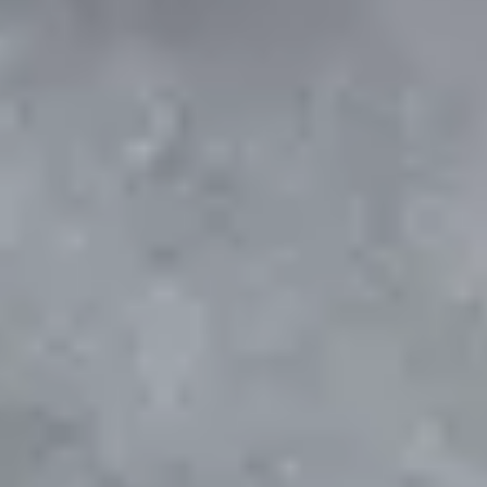
Populair?
Strategieën voor het Spelen van Chicken
Road
De Psychologie Achter het Spelen van
Chicken Road
Verantwoord Gokken bij Chicken Road
Tips voor het Kiezen van een Betrouwbaar
Online Casino
Verschillende Varianten van Chicken Road
De Toekomst van Chicken Road
SPEEL MET
STRATEGIE EN
VOEL DE