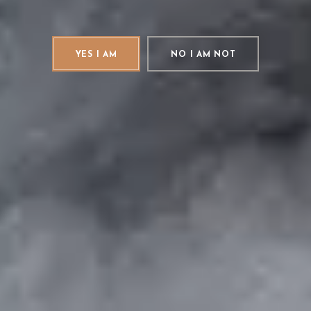
APRIL 9, 2026
UNCATEGORIZED
SPEEL MET
STRATEGIE EN
YES I AM
NO I AM NOT
VOEL DE
ADRENALINE BIJ
ELKE GOK OP
CHICKEN ROAD,
EN VERHOOG ZO
JE WINKANSEN.
Speel met strategie en voel de adrenaline
bij elke gok op chicken road, en verhoog zo je
winkansen.
Wat is Chicken Road en Waarom Is Het Zo