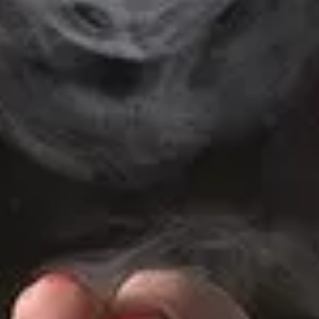
nog veel gespeeld bij casino’s online! Wij hebben
drie klassieke slots uitgekozen die wij leuk vinden
om te spelen. Zoals bij alle spellen op OnlineSlots.nl
kan je de bovenstaande gokkasten gratis
uitproberen zonder dat je een speelaccount hoeft
aan te maken. Alle vergunninghouders van online
kansspelen maken gebruik van iDIN om de
identiteit van spelers te controleren.
Bij de meeste spellen moeten er minimaal 3 of 4
scatters vallen om features te activeren. Wild-
symbolen verhogen de kans op winst daardoor
aanzienlijk. Ze combineren elkaar expertise om de
spectaculairste thema’s, audiovisuele effecten en
bonus features in de spellen te verwerken. In het
onderstaande stappenplan leggen we kort en
bondig uit hoe je aan de slag kunt gaan met online
gokautomaten. Je kunt de punten wanneer je wilt
omruilen voor geldbedragen, bonussen of speciale
extra’s. Vaak een storting doen en regelmatig