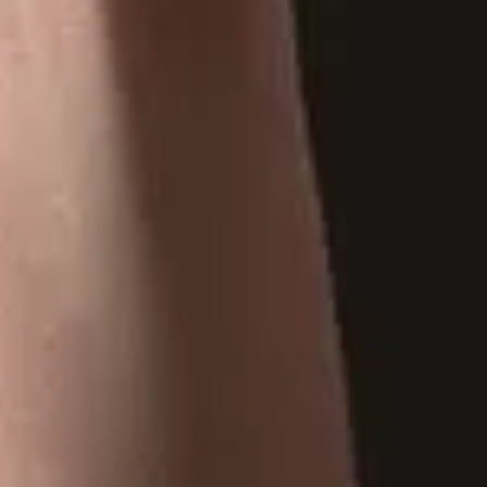
At Tobaccoland, we provide a wide range of tobacco products,
from premium cigars and classic cigarettes to hookah pipes,
shisha, and rolling papers.
CONTACT US
Address
: 521 Bernard Ave,
Kelowna, BC, V1Y 6N9.