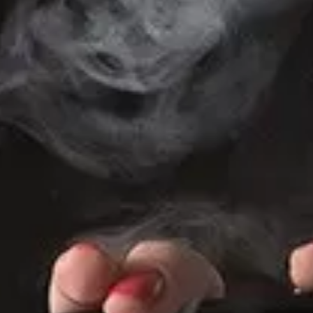
auf das Ergebnis einer Kugel setzen, die in ein sich drehendes Ra
schließlich auf einzelne Zahlen, Farben, geraden oder ungeraden 
s spielen, ohne an einen stationären Computer gebunden zu s
D NACHTEILE VON R
CHLAND
NACHTEILE
– Kleinere Bildschirme können das Spielerlebni
– Mögliche Probleme mit Verbindungsabbrüch
– Weniger Interaktion mit anderen Spielern