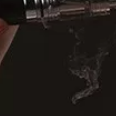
BIL
50€ Willkommensbonus
e Einzahlung
0€ + 200 Freispiele
LETTE MOBIL