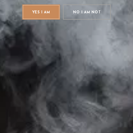
YES I AM
NO I AM NOT
IL DEUTSCHLAND –
ÜSSEN
le, das in Deutschland und weltweit gespielt wird. Mit der zune
e mobil auf Ihrem Smartphone oder Tablet zu spielen. In diesem 
pielanleitungen, Casino-Empfehlungen und Tipps , wie Sie Ihr
GEN VON ROULETTE