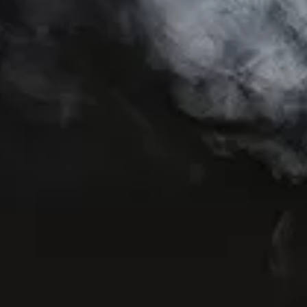
LIGHTERS
SNUFF
MARCH 28, 2026
UNCATEGORIZED
ROULETTE MOB
SIE WISSEN M
Roulette ist eines der beliebtesten Casinospie
sich auch die Möglichkeit entwickelt, Roulett
mobil in Deutschland befassen, einschließlich
S
DIE GRUNDLA