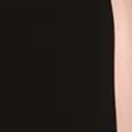
NAVIGATION
About Us
Contact Us
At Tobaccoland, we provide a wide
Privacy Policy
range of tobacco products, from
premium cigars and classic cigarettes to
Terms and Conditio
hookah pipes, shisha, and rolling papers.
Accessories