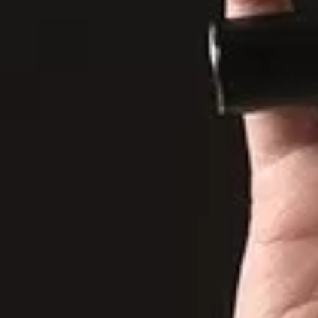
TOP 3 CASINO
DEUTSCHLAN
CASINO
BEWERTUNG
LeoVegas
5/5
888 Casino
4/5
Mr. Green
4.5/5
TIPPS FÜR DA
Setzen Sie sich ein Budget und halten Sie s
Verstehen Sie die verschiedenen Arten vo