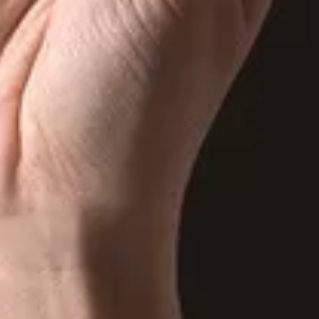
smeralda.de
kostenlosen Demoversionen, bevor Sie um echtes Ge
nn Sie verlieren
IE DIE FAIRNESS DE
ge Glücksspiellizenz besitzt
es Spiels
, um sicherzustellen, dass das Casino vertrauenswürdig ist
d bietet eine bequeme und unterhaltsame Möglichkeit, Ihre Lieb
e Gewinnchancen maximieren und ein erstklassiges Spielerlebnis