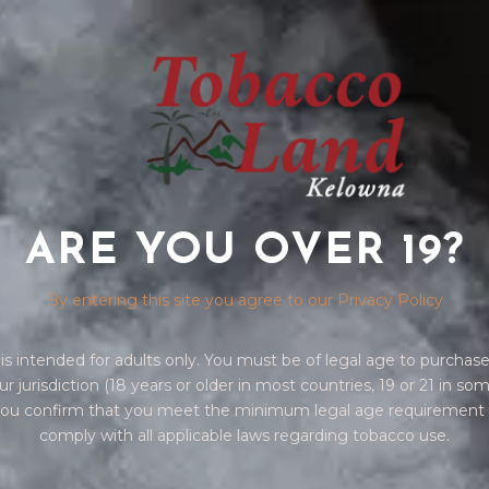
ARTON
ALLO
CIGARETTES
VAPES
MY ACCOUNT
ABOUT U
ACK
STLTH
LLING TOBACCO
DRAGGG
IES
VUSE
ARTON
ALLO
ES
VUSE GO
ACK
STLTH
VEEV ONE
LLING TOBACCO
DRAGGG
ARE YOU OVER 19?
VEEV NOW
IES
VUSE
IQOS
ES
VUSE GO
By entering this site you agree to our Privacy Policy
VEEV ONE
TOBACCOLAND.CA
is intended for adults only. You must be of legal age to purcha
VEEV NOW
r jurisdiction (18 years or older in most countries, 19 or 21 in so
IQOS
you confirm that you meet the minimum legal age requirement
comply with all applicable laws regarding tobacco use.