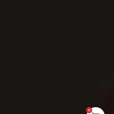
NTACT US
ress
: 521 Bernard Ave,
wna, BC, V1Y 6N9.
717-1854
ccoland@telus.net
0