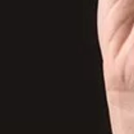
Üben Sie Ihre Strategie in
ristorante-costa-
Bleiben Sie ruhig und konzentriert, auch we
WIE KÖNNEN S
ÜBERPRÜFEN?
Stellen Sie sicher, dass das Casino eine gülti
Überprüfen Sie die RTP (Return to Player) d
Lesen Sie Bewertungen von anderen Spielern
Das Spielen von Roulette mobil in Deutschlan
richtigen Tipps und Strategien können Sie Ihr