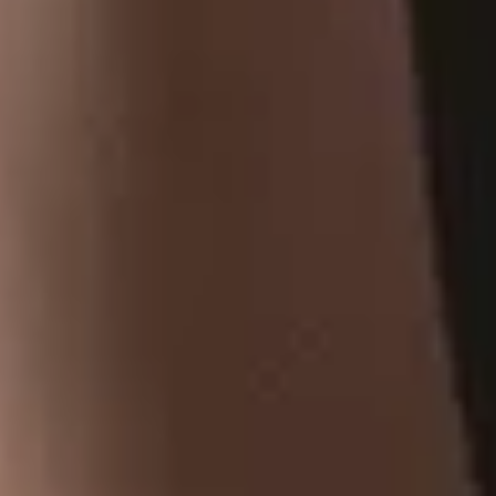
At Tobaccoland, we provide a wide range of tobacco products,
from premium cigars and classic cigarettes to hookah pipes,
shisha, and rolling papers.
CONTACT US
Address
: 521 Bernard Ave,
Kelowna, BC, V1Y 6N9.
250-717-1854
tobaccoland@telus.net