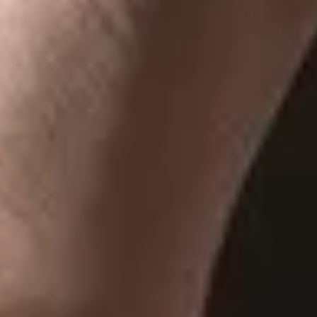
garantissant que les joueurs peuvent profiter de
leurs jeux préférés à tout moment, n’importe où,
sans avoir besoin de téléchargements
supplémentaires.
Le bonus de bienvenue phare offre jusqu’à 770 $
de correspondance, ainsi que 200 tours gratuits.
Parmi les fournisseurs de logiciels renommés que
l’on trouve au casino Rabona, on compte NetEnt,
Microgaming, Play’n GO, Evolution Gaming, et bien
d’autres encore.
Le casino online propose des milliers de
machines à sous, de jeux de table, de croupiers en
direct et bien plus encore, provenant de
développeurs de premier plan tels que NetEnt et
Microgaming.
Rabona Casino propose une expérience
immersive et captivante de jeux avec croupiers en
direct qui convient aussi bien aux joueurs
expérimentés qu’aux nouveaux venus.