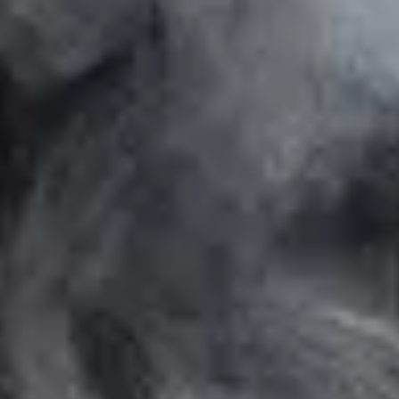
impressionnante de jeux de machines à sous qui
répondent à tous les goûts et préférences des
joueurs. Ces codes débloquent des bonus exclusifs,
des tours gratuits ou d’autres avantages excitants,
offrant aux joueurs plus d’opportunités pour
améliorer leurs sessions de jeu.
Avec un généreux cashback de 15 % jusqu’à 3000
euros par semaine, les clients ont la possibilité de
récupérer une partie de leurs pertes, ajoutant ainsi
une couche supplémentaire de sécurité et de
satisfaction à leur expérience de jeu. Les amateurs
de paris sportifs ne sont pas non plus oubliés, avec
un bonus de dépôt de 100% jusqu’à 100 euros,
préparant le terrain pour des expériences de paris
palpitantes. Pour les passionnés de casino, il y a un
généreux bonus de 100% sur les dépôts initiaux,
doublant ainsi les fonds jusqu’à 500 euros et
ajoutant une dose supplémentaire d’excitation avec
200 tours gratuits. Les passionnés de sport peuvent