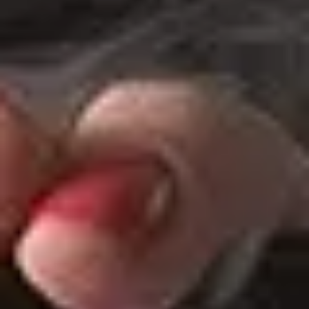
Up-da da ilk depozit bonusu, pulsuz fırlanmalar və
digər təkliflər var. Ancaq mənim diqqətim bonusun
özündən daha çox, onun şərtlərindədir. Mərc tələbləri
nə qədərdir? Oyun məhdudiyyətləri varmı? Bu suallar,
bonusun real dəyərini başa düşmək üçün vacibdir.
Platforma öz promosyonlarını aydın şəkildə təqdim
etməyə çalışır, amma istifadəçinin hər bir təklifi
diqqətlə oxuması tövsiyə olunur. Bu, təkcə maliyyə
məsələsi deyil, həm də ədalətli oyun prinsipi ilə
bağlıdır.
DEPOZIT VƏ PUL
ÇIXARILMASI – PUL
AXINI NECƏ İDARƏ
OLUNUR?