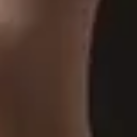
Tez-tez verilən suallar (FAQ) bölməsi – bir çox
problemi özünüz həll etməyə imkan verir.
Dəstək komandasının iş saatları – əlçatanlığı
yoxlamaq vacibdir.
Cavabların keyfiyyəti – operatorun problemi başa
düşüb düşməməsi.
PIN UP-UN
ÜSTÜNLÜKLƏRI VƏ
ÇATIŞMAZLIQLARI
– TARAZLIQ
HARADADIR?
Heç bir platforma mükəmməl deyil. Pin Up-un güclü
tərəfləri arasında geniş oyun seçimi, lokal ödəniş
üsullarının olması və Azərbaycan dilində dəstək