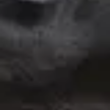
hesabınızın ilk müdafiə xəttidir.
Bir dəfə qeydiyyatdan keçdikdən sonra, daxil
olmaq üçün sosial şəbəkələrdən də istifadə etmək
olar.
Şəxsi kabinetdə depozit və ya uduş tarixçəsinə
baxmaq imkanı.
Profil məlumatlarını dəyişdirmək və ya əlavə
etmək üçün sadə interfeys.
Qeydiyyatın tamamlanmasından dərhal sonra
platformanın bütün funksiyalarına giriş.
PIN UP-DA
BONUSLAR –
HƏDIYYƏ MI,
STRATEGIYA MI?
Bonuslar onlayn kazinoların əsas cazibədarlığıdır. Pin