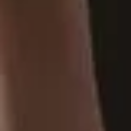
göstərmək olar. Ancaq, hər platforma kimi, burada da
müəyyən çətinliklər ola bilər. Məsələn, bəzi oyun
provayderlərinin regionda işləmə məhdudiyyətləri, və
ya müəyyən bonus şərtlərinin mürəkkəbliyi. Mənim
baxışıma görə, ən vacibi, platformanın bu
çatışmazlıqları barədə şəffaf olması və istifadəçiləri
vaxtında məlumatlandırmasıdır. Bu, uzunmüddətli
inam yaratmaq üçün əsas amildir.
Bir platformanı başa düşmək, onun yalnız
interfeysinə baxmaqdan daha çox şey tələb edir. Bu,
onun iş prinsiplərini, istifadəçiyə münasibətini və
özünü necə təqdim etdiyini araşdırmaqdır. Pin Up,
özünü müasir və istifadəçi dostu bir mühit kimi
qurmağa çalışır. Ancaq, hər bir istifadəçi üçün ən yaxşı
yanaşma, platformanı diqqətlə araşdırmaq, şərtləri
oxumaq və öz ehtiyaclarına uyğun olub-olmadığına
qərar verməkdir. Bu yazıda platformanın ümumi
baxışını verməyə çalışdım, amma son söz həmişə
sizin öz təcrübənizdə olacaq.