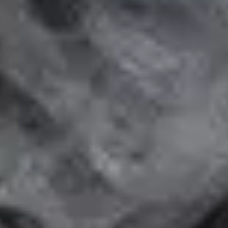
ВАЖНЫЕ ФАКТОРЫ
ПРИ ВЫБОРЕ
ОНЛАЙН-КАЗИНО
Если вы ищете лучшее онлайн-казино для игры на
деньги, вам нужно знать, какие факторы стоит
учитывать при выборе. Мы собрали для вас
рекомендации экспертов, чтобы помочь вам
найти идеальное казино онлайн.
Первым и важным шагом является выбор казино,
которое имеет лицензию и является надежным.
Мы рекомендуем вам играть только в казино,
которые имеют международную лицензию, чтобы
обеспечить безопасность и честность игры.
Вторым шагом является выбор слотов, которые
вам понравятся. Казино онлайн предлагают