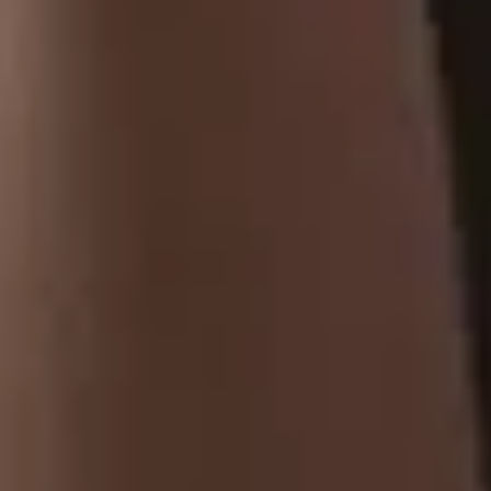
At Tobaccoland, we provide a wide range of tobacco products,
from premium cigars and classic cigarettes to hookah pipes,
shisha, and rolling papers.