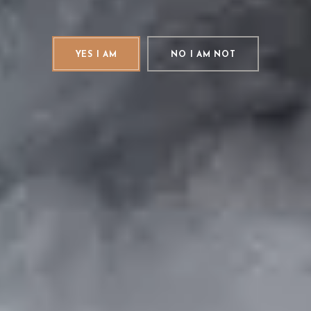
APRIL 9, 2026
UNCATEGORIZED
ОНЛАЙН 2026 ДЛЯ
НОВИЧКОВ И
YES I AM
NO I AM NOT
ПРОФИ
РЕКОМЕНДАЦИИ
ЭКСПЕРТОВ.3597
(3)
ЛУЧШИЕ
КАЗИНО
ОНЛАЙН 2026
ДЛЯ НОВИЧКОВ