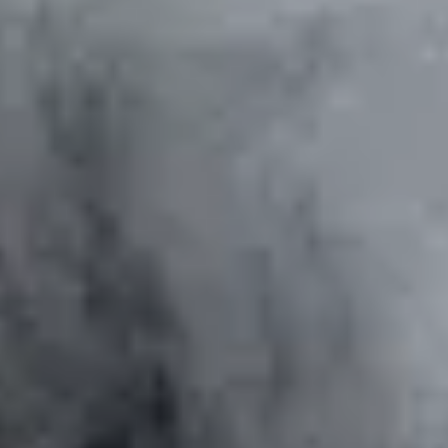
ВЫБОР КАЗИНО
ДЛЯ НАЧИНАЮЩИХ:
ОСНОВНЫЕ
КРИТЕРИИ
ЛУЧШИЕ КАЗИНО
ДЛЯ ОПЫТНЫХ
ИГРОКОВ: ФУНКЦИИ
И БОНУСЫ