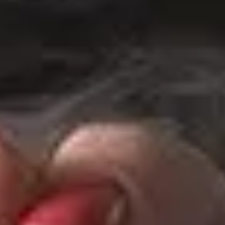
способов оплаты.
3. Casino Y – это казино онлайн, которое
предлагает международную лицензию и
надежную игру.
Выберите лучшее онлайн-казино для себя и
начните играть на деньги!
Помните, что игра в онлайн-казино – это риск, и
вам нужно быть готовым к потере денег. Играйте
ответственно и не играйте больше, чем вы
можете себе позволить.
ВЫБОР КАЗИНО
ДЛЯ
НАЧИНАЮЩИХ:
ОСНОВНЫЕ
КРИТЕРИИ