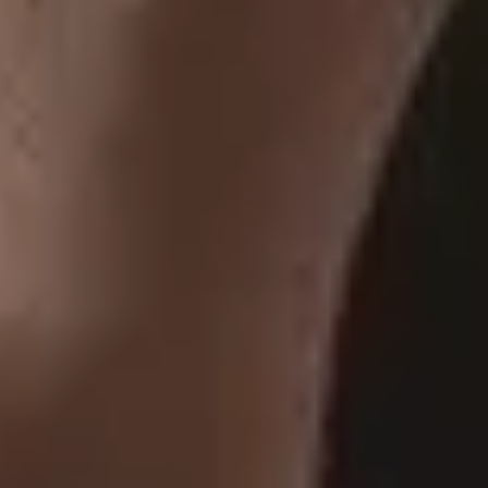
НАДЕЖНОЕ
КАЗИНО: СОВЕТЫ
И РЕКОМЕНДАЦИИ
Вторым шагом является проверка безопасности и
конфиденциальности вашей информации.
Некоторые казино используют SSL-шифрование,
чтобы защитить вашу личную информацию, а
другие – не делают этого. Убедитесь, что казино,
которое вы выбрали, использует SSL-шифрование
для защиты вашей информации.
ВАЖНЫЕ ФАКТОРЫ
ПРИ ВЫБОРЕ ОНЛАЙН-
КАЗИНО
Лицензия: убедитесь, что казино имеет