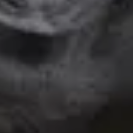
огромный выбор слотов, поэтому вам нужно
выбрать те, которые вам понравятся. Мы
рекомендуем вам играть в слоты с высоким
коэффициентом выплат, чтобы увеличить шансы
на выигрыш.
Наконец, мы рекомендуем вам играть в казино
онлайн, которые предлагают бонусы и акции для
новых игроков. Это поможет вам начать играть с
дополнительными деньгами и увеличить шансы на
выигрыш.
Вот несколько лучших казино онлайн 2026,
которые соответствуют нашим рекомендациям:
1.
casino
X – это лучшее онлайн-казино для
игроков из России, которое предлагает огромный
выбор слотов и бонусы для новых игроков.
2. Slot V – это казино онлайн, которое предлагает
высокие коэффициенты выплат и множество