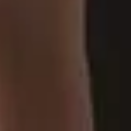
действующую лицензию от надежной
организации;
Безопасность: убедитесь, что казино
использует SSL-шифрование для защиты вашей
информации;
Качество игр: убедитесь, что казино
предлагает высококачественные игры, включая
слоты и игровые автоматы;
Бонусы и акции: убедитесь, что казино
предлагает привлекательные бонусы и акции для
новых и постоянных игроков;
Клиентская поддержка: убедитесь, что казино
предлагает эффективную клиентскую поддержку;
Третьим шагом является проверка качества игр.
Некоторые казино предлагают
высококачественные игры, включая слоты и
игровые автоматы, а другие – нет. Убедитесь, что
казино, которое вы выбрали, предлагает