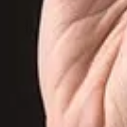
Jeśli szukasz najlepszych kasyn online, które 
oferują różne gry kasynowe, w tym automaty, ru
wysokie bonusy powitalne.
Polskie Kasyno – to jeden z najpopularniejs
powitalny wynosi 100% do 500 PLN.
Kasyno Internetowe – to kasyno online, któ
PLN.
Poland Casino – to kasyno online, które ofe
Golden Casino – to kasyno online, które of
Casino PL – to kasyno online, które oferuj
Warto zauważyć, że każde kasyno online ma swo
bonusy powitalne. Dziś jest idealny moment, a
ZALETY GRY 
Gry w kasynach online to coraz bardziej popul