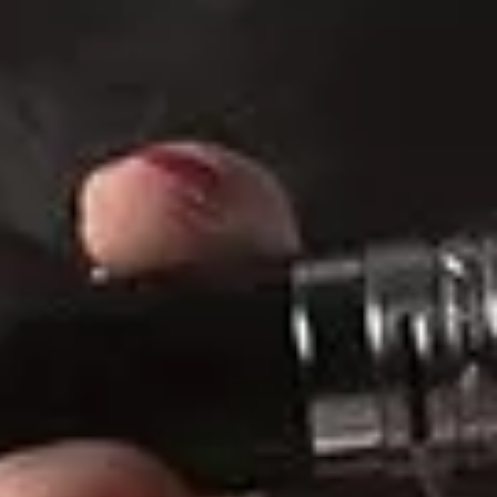
uje bonus powitalny w wysokości 5 BTC dla
e kasyna oferują różne rodzaje bonusów, w tym
częciem gry. Warto również sprawdzić, czy
rawdzić te, które zostały wymienione powyżej.
zedstawimy najlepsze kasyna online z wysokimi
istnieje wiele kasyn online, które oferują
CH ONLINE
yna online są coraz popularniejsze, a ich