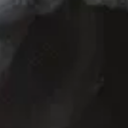
istnieje wiele kasyn online, które oferują
nusami powitalnymi.