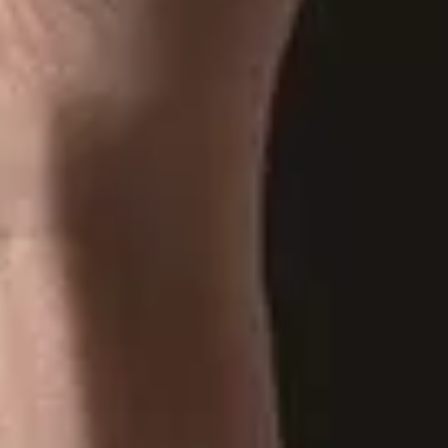
z całego świata.
go miejsca, w którym jest dostęp do internetu. Kasyna online a
, co jest szczególnie korzystne dla osób, które nie mogą wyjść
kasynami online, co pozwala na porównanie ofert i znalezienie 
matów do gry, co pozwala na znalezienie automatów, które najlepie
różnych bonusów i promocji, które są oferowane przez kasyna onli
tóre mogą pomóc w rozpoczęciu gry.
 z różnych metod płatności, co pozwala na wygodne i bezpieczn
płatności, w tym kart kredytowych, e-walletów i transferów bank
żliwość korzystania z obsługi klienta, która jest dostępna 24/7. K
ta, w tym e-mail, telefon i czat.
kich jak kasyno online automaty, są coraz bardziej popularne, c
 oferują wiele automatów do gry, co pozwala na znalezienie autom
ie jak polskie kasyno online, oferują wiele bonusów powitalnyc
ą wiele metod płatności, co pozwala na wygodne i bezpieczne wyp