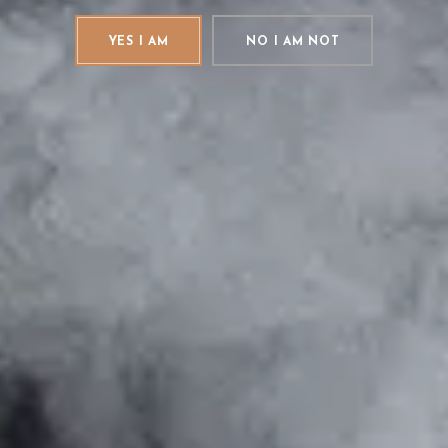
YES I AM
NO I AM NOT
SYNO ONLINE 11784
KASYNA ONLINE
 BONUSAMI
YMI