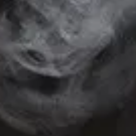
okie bonusy powitalne, to jesteś w odpowiednim miejscu. W Polsce 
 artykule przedstawimy najlepsze kasyna online z wysokimi bo