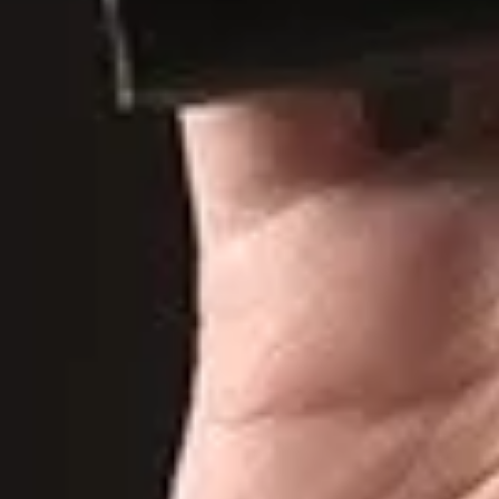
możliwości są coraz bardziej zróżnicowane. W 
Wielkie możliwości w kasynach online to przed
oferują również możliwość wygrania dużej sumy
bezwzględowy i wiele innych.
Jeśli szukasz polskiego kasyna online, które o
Kasyno Online Opinie, Kasyno Internetowe i wi
Wielkie możliwości w kasynach online to również
umożliwiają łatwe i bezpieczne wypłacanie wy
Jeśli szukasz polskiego kasyna online, które o
wiele innych. Te kasyna oferują możliwość gry
Wielkie możliwości w kasynach online to również
łatwe i bezpieczne rozwiązywanie problemów.
Jeśli szukasz polskiego kasyna online, które o
a także możliwość korzystania z różnych bonu
WYBÓR NAJLE