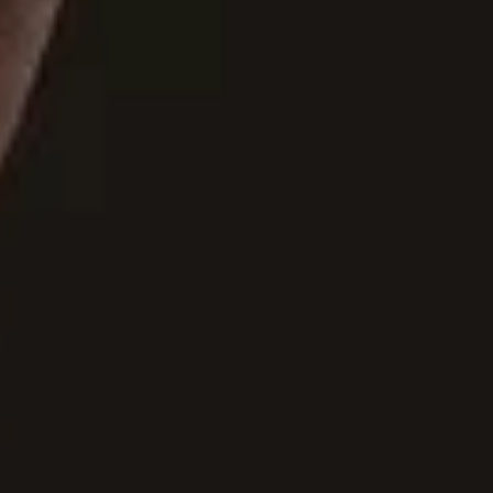
u. W Polsce jest wiele kasyn online, które
lka najlepszych kasyn online, które oferują
w tym automaty, ruletke i blackjacki. Bonus
ackjacki. Bonus powitalny wynosi 200% do 1000
i. Bonus powitalny wynosi 150% do 750 PLN.
ki. Bonus powitalny wynosi 100% do 500 PLN.
Bonus powitalny wynosi 200% do 1000 PLN.
to sprawdzić jego reputację, ofertę gier i
E
m wolnym czasie. Kasyna internetowe oferują