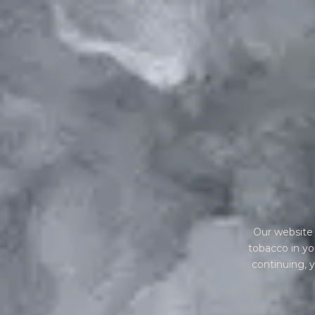
CUBAN
POUCH
TOBACCO PIPES
C
CIGARS
PIPE TOBACCO
ACCESSORIES
CIGARILLOS
BULK
PIPE ACCESSORIES
P
NON-CUBAN AND OTHERS
CIGAR ACCESSORIES
RO
CIGARETTE ACCESSOR
CUBAN
POUCH
TOBACCO PIPES
C
HOOKAH ACCESSORI
CIGARILLOS
BULK
PIPE ACCESSORIES
P
HOOKAH
NON-CUBAN AND OTHERS
CIGAR ACCESSORIES
RO
BONG
CIGARETTE ACCESSOR
GLASS PIPES
HOOKAH ACCESSORI
SCALE
HOOKAH
ZIPPO
Our website 
BONG
tobacco in you
LIGHTERS
GLASS PIPES
continuing, 
SNUFF
SCALE
ZIPPO