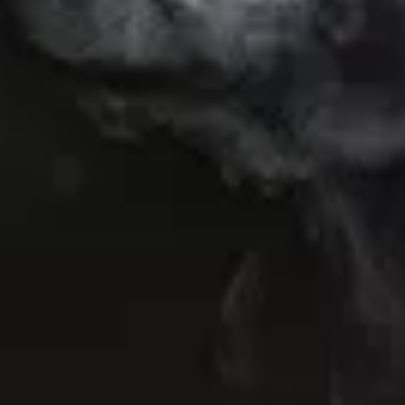
СОДЕРЖИМО
WIELKIE
MOŻLIWOŚCI W
KASYNACH
ONLINE