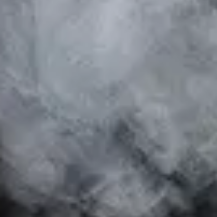
LIGHTERS
SNUFF
APRIL 8, 2026
UNCATEGORIZED
NAJLEPSZE KA
POLSKIE 
WYSOKIMI
POWITALN