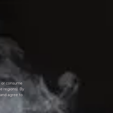
S
CONTACT US
REFUND AND RETURNS POLICY
se or consume
me regions). By
 and agree to