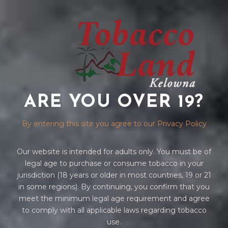
ARE YOU OVER 19?
TOBACCOLAND.CA
By entering this site you agree to our Privacy Policy
Our website is intended for adults only. You must be of
legal age to purchase or consume tobacco in your
jurisdiction (18 years or older in most countries, 19 or 21
in some regions). By continuing, you confirm that you
meet the minimum legal age requirement and agree
to comply with all applicable laws regarding tobacco
use.