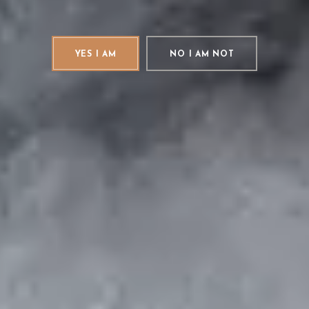
APRIL 1, 2026
UNCATEGORIZED
MOSTBET-DƏ
FANTAZIYA
YES I AM
NO I AM NOT
LIQALARINDA
USTALAŞMAQ –
KOMANDA
İDARƏETMƏ
TƏLIMATI
MOSTBET-DƏ
FANTAZIYA
LIQALARINDA