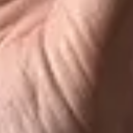
təcrübəsi olan
filt
oyunçular
MOSTBET STATISTIKA
ALƏTLƏRI ILƏ DƏRIN
ANALIZ
Platformanın təqdim etdiyi məlumatların səthi
oxunması kifayət deyil. Məsələn, bir futbolçunun “
qol
vurma” statistikası əhəmiyyətlidir, lakin onun
“gözlənilən qol” (xG) metriki və komanda yoldaşları ilə
qarşılıqlı əlaqəsi daha dəqiq gələcək performans
göstəricisidir. Mostbet-də bu tip analitikanı aparmaq
üçün lazım olan xam məlumatlar mövcuddur; onları
emal etmək və öz modellərinizi qurmaq sizin işinizdir.
Bu, rəqiblərinizdən keyfiyyət baxımından üstünlük
təşkil edir.