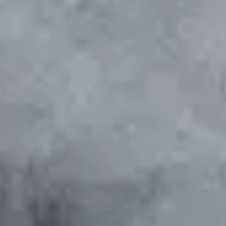
USTALAŞMAQ –
KOMANDA
İDARƏETMƏ
TƏLIMATI
Fantaziya idmanı, real idman biliklərinizi və strateji
düşüncənizi sınayan bir intellektual oyuna çevrilir.
Mostbet platforması, bu sahədə təcrübəli istifadəçilər
üçün dərin analiz və incə manipulyasiya imkanları
təqdim edir. Burada, sadəcə oyunçu seçməkdən
kənara çıxaraq, büdcə idarəçiliyi, turnir taktikası və
uzunmüddətli komanda qurma prinsipləri üzərində
dayanacağıq. Əsasları artıq bildiyinizi fərz edərək,
https://mostbet-casino-azerbaycan.net/
ünvanında
təklif olunan fantaziya liqalarında üstünlük