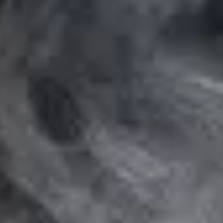
hadisələri hər biri özünəməxsus strategiya tələb edir.
Məsələn, “Daily” turnirləri qısamüddətli, yüksək riskli
qərarları məcbur edir, halbuki mövsümlük
çempionatlar uzunmüddətli resurs idarəçiliyi və
formanın pik anlarını gözləmək bacarığını ön plana
çıxarır. Platformanın qiymət sistemindəki dəyişikliklər
və oyunçu statistikalarının real vaxt rejimində
yenilənməsi, sizin qərarlarınızın əsasını təşkil edir.
MOSTBET-DƏ