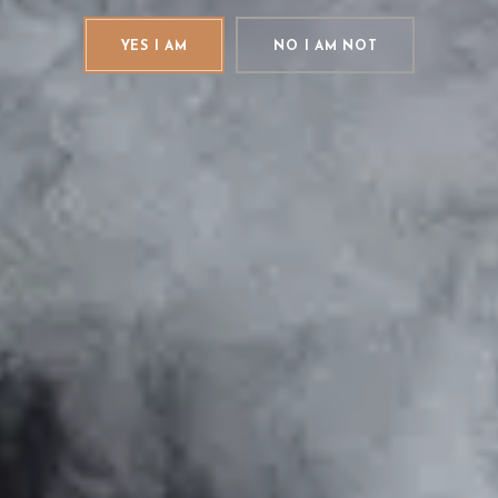
YES I AM
NO I AM NOT
E CASINOS IN STERR
NLINE CASINOS
CH