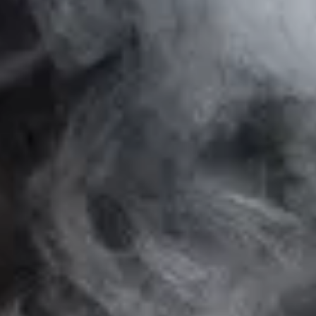
SPIELEN
Е
N
N