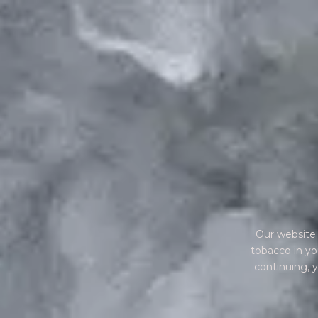
CUBAN
POUCH
TOBACCO PIPES
C
CIGARS
PIPE TOBACCO
ACCESSORIES
CIGARILLOS
BULK
PIPE ACCESSORIES
P
NON-CUBAN AND OTHERS
CIGAR ACCESSORIES
RO
CIGARETTE ACCESSOR
CUBAN
POUCH
TOBACCO PIPES
C
HOOKAH ACCESSORI
CIGARILLOS
BULK
PIPE ACCESSORIES
P
HOOKAH
NON-CUBAN AND OTHERS
CIGAR ACCESSORIES
RO
BONG
CIGARETTE ACCESSOR
GLASS PIPES
HOOKAH ACCESSORI
SCALE
HOOKAH
ZIPPO
Our website 
BONG
tobacco in you
LIGHTERS
GLASS PIPES
continuing, 
SNUFF
SCALE
ZIPPO