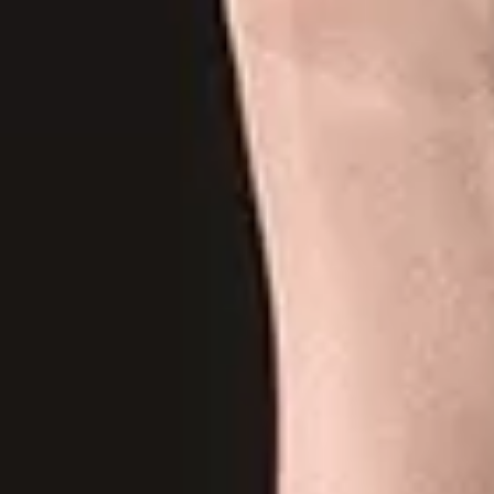
Wenn Sie sich für CasinoEuro entscheiden, kön
regelmäßige Aktionen und Promotionen.
2. BETSSON
Betsson ist ein weiteres beliebtes Online-Casin
befriedigen. Das Casino bietet eine breite Pale
Wenn Sie sich für Betsson entscheiden, können
regelmäßige Aktionen und Promotionen.
Wenn Sie auf der Suche nach den besten Mobil-
Casinos in Österreich für Sie zusammengestellt