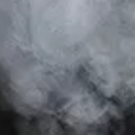
LIGHTERS
SNUFF
MARCH 22, 2026
UNCATEGORIZED
MOBILE ONLIN
MOBILE O
ÖSTERREI