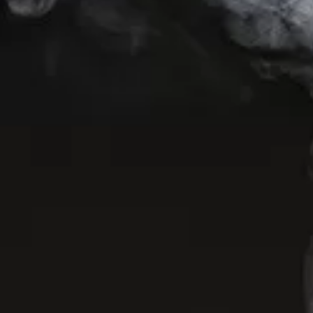
LIGHTERS
SNUFF
APRIL 7, 2026
UNCATEGORIZED
MAHTI CASINO:
VOITTAMISEEN
Tervetuloa Mahti Casinoon, suomalaiseen nettikas
vuoden kokemukseni online-ruletin pelaamisesta
selvää, miten voit voittaa enemmän
tällä upeal
MAHTI CASINO: