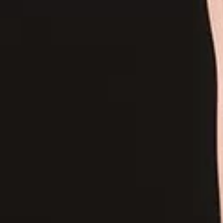
NAVIGATION
About Us
Contact Us
At Tobaccoland, we provide a wide
Privacy Policy
range of tobacco products, from
premium cigars and classic cigarettes to
Terms and Conditio
hookah pipes, shisha, and rolling papers.
Accessories