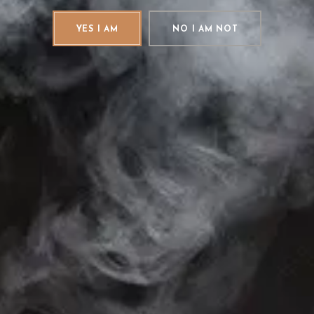
YES I AM
NO I AM NOT
 PARHAAT VINKIT J
!
inoon, joka tarjoaa laadukkaan ja viihdyttävän pelikokemuksen kaik
 ja annan sinulle parhaat vinkit ja strategiat voittojen maksimoi
la nettikasinolla!
 YLEISTÄ TIETOA