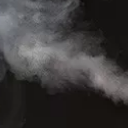
A STRATEGIAT
ille pelaajille. Tässä artikkelissa jaan 15
miseksi Mahti Casinolla. Lue eteenpäin ja ota