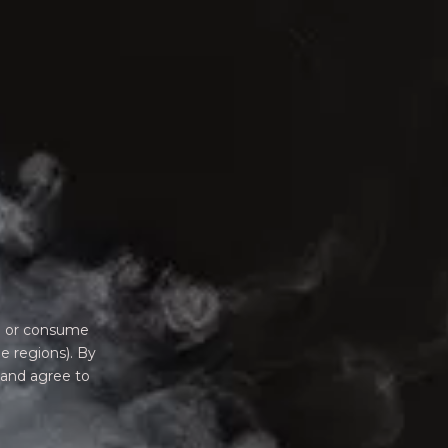
S
CONTACT US
REFUND AND RETURNS POLICY
se or consume
me regions). By
 and agree to