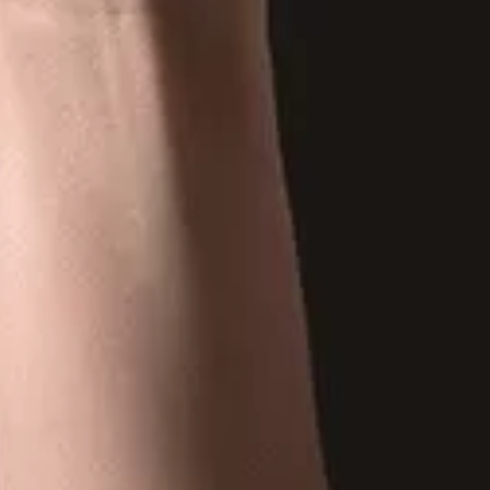
OTHER PAGES
CO
My Account
Add
Kelo
Checkout
Cart
250-
ns
Refund and Returns Policy
toba
Our Team
Shop
Three Columns