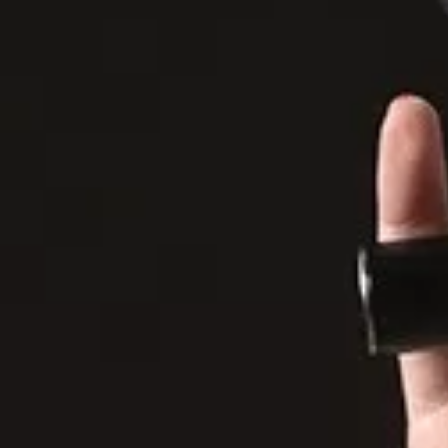
Mahti Casino on suosittu online-kasino, joka ta
anteliaista bonuksista ja kampanjoista, jotka pit
pelikokemuksesi on turvallinen ja reilu.
MAHTI CASINO
Mahti Casino tarjoaa laajan valikoiman pelejä er
Starburst, Book of Dead ja Gonzo’s Quest, sekä p
live-kasinopelejä, joissa voit pelata oikeiden jak
MAHTI CASINO:
EDUT
Laaja pelivalikoima
Anteliaat bonukset ja kampanjat