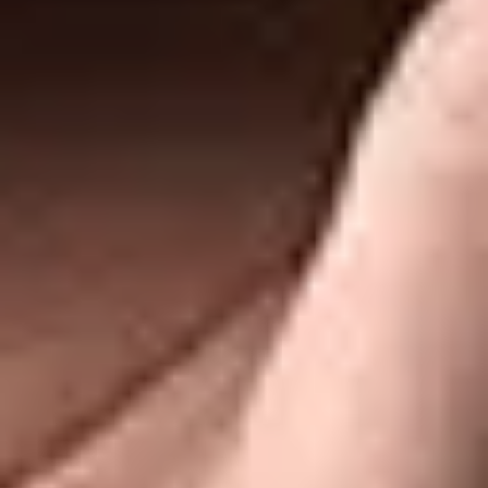
Blackjack jest jedną z najpopularniejszych gier
kasynowych. Gra polega na tym, aby graczy
pokonać czerwonego krupiera, który rozdaje karty.
Celem gracza jest uzyskać sumę punktową jak
najbliższą 21, ale nie przekraczać tej granicy.
Blackjack jest grą strategiczną, która wymaga od
graczy umiejętności i refleksu.
Roulette
Roulette jest inną popularną grą kasynową, która
polega na wygraniu pieniędzy na wyniku losowego
losowania. Gracz może postawić zakład na jedną z
37 dostępnych numerów, a także na kolor czerwony
lub czarny. Roulette jest grą hazardową, która
wymaga od gracza umiejętności w szacowaniu
szans.
Poker
Poker jest grą, która polega na tworzeniu ręki kart,
aby wygrać pieniądze. Gracz musi stworzyć rękę