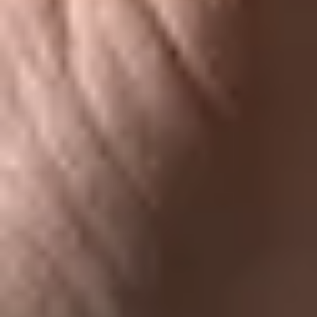
jest legalnym kasynem online, które jest
licencjonowane przez polskie władze.
WARUNKI GRY W
KASYNACH
ONLINE
Warunki gry w kasynach online są niezwykle ważne,
aby każdy gracz mógł cieszyć się hazardem w
bezpieczeństwie. Kasyna online, takie jak kasyno
online, polskie kasyno online, kasyno online blik, są
legalne i oferują szeroki wybór gier, w tym ruletke,
blackjacka, automatów, a także gier karcianych i
loterii.
Warto zauważyć, że aby zagrać w kasynie online,
gracz musi spełnić pewne warunki. Najpierw, musi
mieć co najmniej 18 lat, aby móc zagrać w kasynie