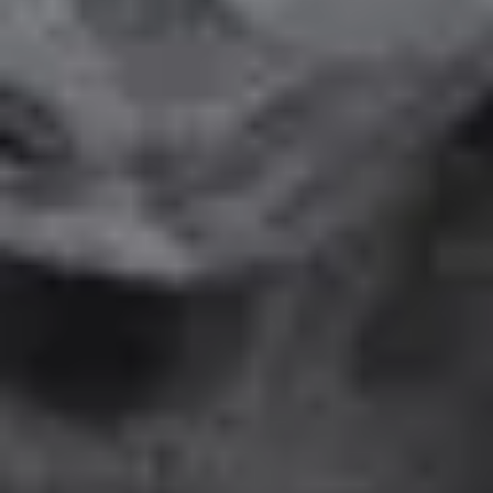
ponieważ oferuje swoim klientom najlepsze warunki
do gry.
Warto zauważyć, że legalne kasyna online w Polsce
są licencjonowane przez polskie władze i są zgodne
z polskimi przepisami dotyczącymi hazardu.
Dlatego, jeśli szukasz najlepszych warunków do gry,
warto wybrać kasyno online, które jest
licencjonowane przez polskie władze.
W tym artykule przedstawiliśmy najpopularniejsze
kasyna online w Polsce, które oferują swoim
klientom najlepsze warunki do gry. Kasyna online
Automaty, kasyno online i polskie kasyno online są
jednymi z najbardziej popularnych i najbardziej
zaufanych kasyn online w Polsce. Dlatego, jeśli
szukasz najlepszych warunków do gry, warto wybrać
kasyno online, które jest licencjonowane przez
polskie władze.