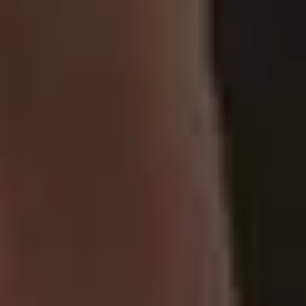
Kasyna online, które oferują swoim klientom
bezpieczeństwo danych, są one, które korzystają z
wielowymiarowego szyfrowania. To oznacza, że
dane są szyfrowane w kilku etapach, co sprawia, że
są one niezwykle trudne do odszyfrowania.
Dodatkowo, kasyna online weryfikują tożsamość
swoich klientów, aby zapewnić, że są one
autentyczne.
ZABEZPIECZENIA GRY
Równomierny los
Wielowymiarowe generowanie liczb losowych
Weryfikacja wyników
Kasyna online, które oferują swoim klientom
równomierny los, są one, które korzystają z
wielowymiarowego generowania liczb losowych. To
oznacza, że los jest równomiernie rozłożony, co