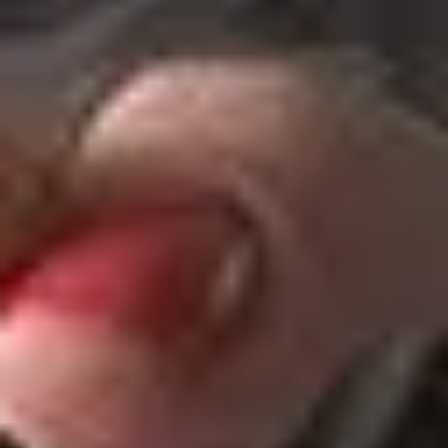
Kasyno online blik to jeden z najpopularniejszych
rodzajów gier hazardowych. Wśród kasyn online,
które oferują kasyno online blik, najpopularniejsze są
takie, jak Evolution Gaming i NetEnt. Te firmy są
liderami na rynku gier hazardowych i oferują swoim
klientom wiele gier, które są dostępne w kasynach
online.
WITRYNY KASYNOWE Z
LICENCJĄ W POLSCE
W Polsce, wiele kasyn online oferuje swoim graczy
licencjonowaną działalność. Wśród nich,
najpopularniejsze są takie, jak:
• Betsson
• Betway
• 888 Casino