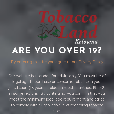
ARE YOU OVER 19?
TOBACCOLAND.CA
By entering this site you agree to our Privacy Policy
Our website is intended for adults only. You must be of
legal age to purchase or consume tobacco in your
jurisdiction (18 years or older in most countries, 19 or 21
in some regions). By continuing, you confirm that you
meet the minimum legal age requirement and agree
to comply with all applicable laws regarding tobacco
use.