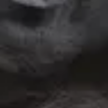
Comme vous le savez, les casinos en ligne ne sont «
que » des bibliothèques de jeux créés par des
fournisseurs externes. Cette liste évolue chaque jour
avec les nouveautés qui sont développées sur les
casinos en ligne. Comme vous le savez, le monde
du casino en ligne évolue constamment et de
nombreux types de jeux existent en 2026.
Maintenant que vous avez plus d’éléments pour
choisir votre meilleur casino en ligne, vous pouvez
comparer l’ergonomie, la qualité et l’intuitivité des
plateformes. Selon nous, le service client d’un casino
en ligne joue un rôle capital et doit absolument faire
partie de votre sélection. Le mieux à faire est
d’essayer vous-même le support de clientèle afin de
juger au mieux le casino en ligne qui vous intéresse.
L’offre est activée par un dépôt de 20 € et
nécessite une mise de 35x le bonus et 40x les gains
des tours gratuits. Vous pouvez commencer à jouer
avec un dépôt minimum de 20 €. Les paiements