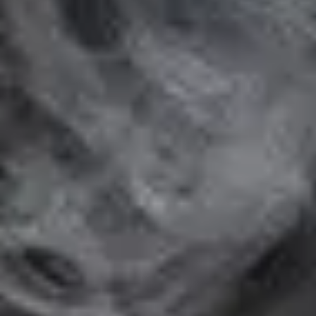
vous plaisir !
POUR QUI C’EST LE
MEILLEUR CHOIX
Le seul différentiel, c’est que dans le Caribbean Stud,
la décision du joueur reste conditionnée à la logique
d’un tableau de paiements prévisible, pas à un
hasard total à chaque tour. C’est le même genre de
mécanique que l’on retrouve dans les machines à
sous à haute volatilité, où chaque spin peut exploser
ou rester silencieux pendant des heures. Le dernier
slot introduit par un opérateur majeur utilise une
police si petite que même les daltoniens auraient du
mal à la lire. Les plateformes qui respectent le
joueur, plutôt que de le manipuler comme un pion
dans une partie de craps, se démarquent
naturellement.