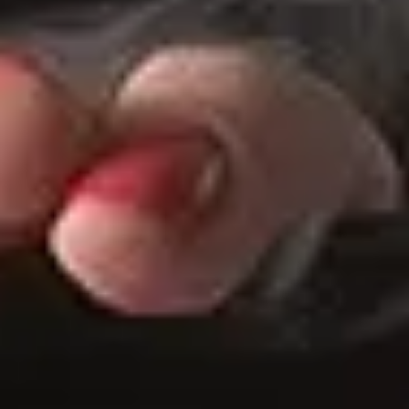
cryptographiques sont possibles avec 5 pièces.
Classé 13ème au classement des casinos fiables, le
site de jeux d’argent Casinozer, outre les jeux de
casino et les casinos live, propose des paris sur 45
sports et 18 types d’e-sports.
S’inscrire sur un meilleur casino en ligne implique
plusieurs étapes cruciales pour garantir la sécurité et
la conformité réglementaire. Les studios certifiés
par des organismes comme eCOGRA, iTech Labs ou
Gaming Laboratories International (GLI) garantissent
des jeux équitables grâce à des générateurs de
nombres aléatoires (RNG) rigoureusement testés.
La qualité des développeurs de jeux est un
indicateur clé de la fiabilité d’un meilleur casino en
ligne. Rendez-vous sur le site officiel de l’organisme
de régulation et recherchez le numéro de licence
fourni par le casino en ligne. Un meilleur casino en
ligne combine souvent sa licence avec des
certifications tierces, telles que eCOGRA, pour