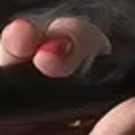
LÄR DIG
GRUNDLÄGGANDE
STRATEGIER
Att använda grundläggande strategier kan göra stor
skillnad för dina vinstchanser. Till exempel, i blackjack
finns det beprövade strategier för när du ska stanna,
dra kort eller dubbla din insats. Genom att lära dig
dessa strategier kan du minimera husets fördel och
öka dina chanser att vinna.
Till exempel, i poker handlar mycket om matematik
och sannolikhet. Genom att förstå pot odds och hur
man räknar ut sina chanser att få en viss hand kan
du fatta bättre beslut under spelets gång. Att
investera tid i att lära sig dessa strategier kan ge
utdelning på lång sikt.
SPELA ANSVARSFULLT