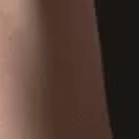
At Tobaccoland, we provide a wide range of tobacco products,
from premium cigars and classic cigarettes to hookah pipes,
shisha, and rolling papers.
CONTACT US
Address
: 521 Bernard Ave,
Kelowna, BC, V1Y 6N9.
250-717-1854
tobaccoland@telus.net