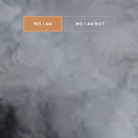
MARCH 1, 2026
PUBLIC
LÅSA UPP
HEMLIGHETERNA
YES I AM
NO I AM NOT
FÖR ATT VINNA PÅ
CASINOSPEL
STRATEGIER DU
BEHÖVER KÄNNA
TILL
FÖRSTÅ
SPELREGLERNA
En av de mest grundläggande strategierna för att
vinna på casinospel är att ha en djup förståelse för