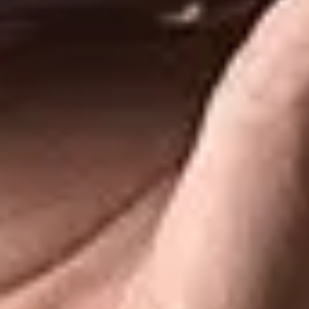
Canlı kumar oyunları oynamak için ilk adım, sitenin
güvenilir olup olmadığını kontrol etmek. En iyi kumar
siteleri, kullanıcılarına güvenli ve şifreli bir ortam
sağlar. Sitelerin güncel ve yenilikçi özelliklerini
incelemek önemlidir, çünkü bu, oyunların kalitesini
ve deneyiminizi etkiler. Kumar siteleri yeni ve güncel
olanlar, kullanıcı dostu arayüzler ve çeşitli oyun
seçeneklerini sunarlar.
Canlı kumar oyunları oynarken, ilk olarak sitenin
güvenilir olduğunu ve yasal olduğunu kontrol
etmelisiniz. Güvenilir siteler, kullanıcıların bilgilerini ve
para transferlerini güvenli bir şekilde korur. Ayrıca,
sitelerin güncel olduğunu ve düzenli olarak
güncellenmesini sağladığını kontrol etmelisiniz. Bu,
oyunların kalitesini ve kullanıcı deneyimini artıracaktır.
CANLI KUMAR
OYUNLARI