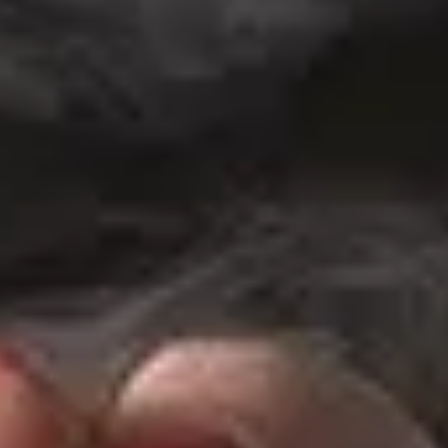
deneyiminin iyileştirilmesine katkıda bulunur.
Güncel kumar siteleri, kullanıcıların en güncel ve
popüler kumar oyunlarını sunar. Bu siteler,
kullanıcıların ihtiyaçlarına ve tercihlerine göre çeşitli
kumar oyunlarını sunar ve her zaman en güncel ve
en popüler oyunları sunar. Ayrıca, kullanıcıların
deneyiminin iyileştirilmesi için sürekli olarak yenilikler
yaparlar.
EN GÜVENILIR
KUMAR
SITELERININ
SEÇIMI
En güvenilir kumar siteleri için dikkatli bir seçim
yapmanız gerekmektedir. Güncel kumar siteleri,
kumar siteleri yeni ve kumar siteleri arama sırasında