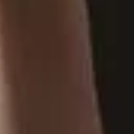
SITELERININ
DEĞERLENDIRILM
ESI
Türkiye’deki en güvenilir ve güncel kumar siteleri
arasında, kullanıcıların ihtiyaçlarına ve beklentilere
uygun olarak çeşitli seçenekler bulunuyor. En iyi
kumar siteleri, güvenilirlik, güvenliği ve kullanıcı
dostu arayüzlerle öne çıkmaktadır. Bu siteler,
kullanıcıların ihtiyaçlarına göre çeşitli oyunlar sunarak,
hem profesyonel hem de amatör oyuncular için
geniş bir seçenek sunmaktadır. Ayrıca, sitelerin
düzenli güncellemeleri ve yeni kumar oyunları
eklemesi, oyuncuların ilgisini korumaktadır.
Türkiye’deki en iyi online kumar siteleri, güvenilirlik ve
güvenliği önceliği olarak sunulmaktadır.