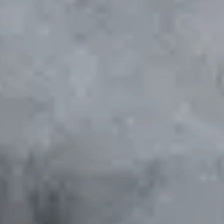
GÜVENILIR
CANLI KUMAR
OYUNLARI
SUNAN ONLINE
KUMAR
SITELERI
OYNAMAK