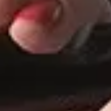
en iyi kumar siteleri listesini inceleyerek, güvenilir ve
güvenli bir deneyim sağlayacak siteleri seçebilirsiniz.
Bu siteler, kullanıcıların bilgilerinin ve para
transferlerinin güvenliğini sağlamak için gerekli
güvenlik önlemlerini alır. Ayrıca, profesyonel müşteri
hizmetleri ve güvenilir ödeme yöntemleri sunarlar.
En iyi kumar siteleri arasında güvenilir ve güvenli
oyunlar sunan, kullanıcı dostu arayüzler ve hızlı
yatırımlar ve çekimler olan siteler bulunur. Bu
nedenle, güncel kumar siteleri ve kumar siteleri yeni
arama sırasında bu faktörleri göz önünde
bulundurmanız önemlidir.
CANLI KUMAR
OYUNLARI NASIL
OYNANIR