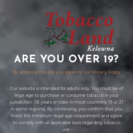
ARE YOU OVER 19?
TOBACCOLAND.CA
By entering this site you agree to our Privacy Policy
Our website is intended for adults only. You must be of
legal age to purchase or consume tobacco in your
jurisdiction (18 years or older in most countries, 19 or 21
in some regions). By continuing, you confirm that you
meet the minimum legal age requirement and agree
to comply with all applicable laws regarding tobacco
use.