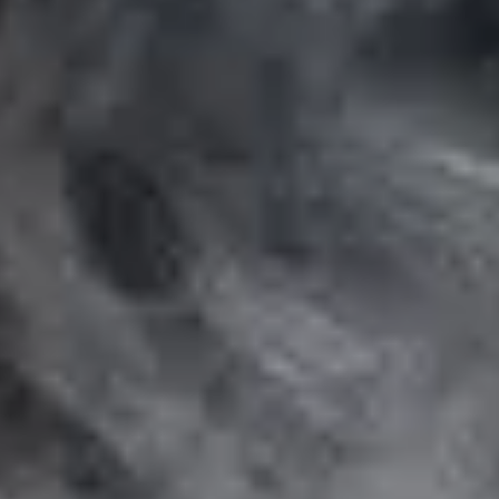
CANLI KUMAR
OYUNLARI
OYNARKEN
GEREKEN ÖĞELER
GÜVENILIR KUMAR
SITELERININ
ÖZELLIKLERI
TÜRKIYE’DEKI EN İYI