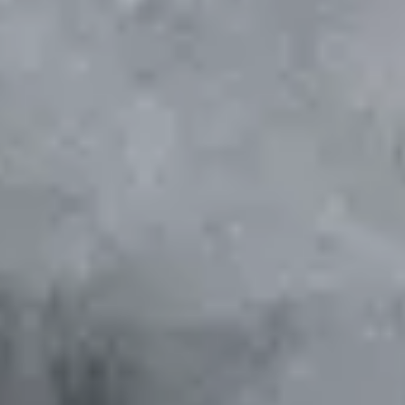
CASINO |
ВХОДИ И ИГРАЙ
ИГРАТЬ
СОДЕРЖИМОЕ
ПИН АП КАЗИНО –