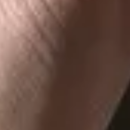
Наш казино предлагает вам несколько
преимуществ, которые делают нас лучшим
выбором для игроков:
• Бесплатные бонусы: мы предлагаем вам
различные бонусы, включая приветственные
бонусы, бонусы за депозит и другие.
• Высокие ставки: наши ставки высокие, что
обеспечивает вам реальные выигрыши.
• Многообразие игр: мы предлагаем вам широкий
выбор игр, чтобы вы могли найти игру, которая
вам понравится.
• Безопасность: мы обеспечиваем безопасность
вашей информации, используя современные
технологии.
• 24/7 поддержка: наша команда поддержки
работает круглосуточно, чтобы помочь вам в