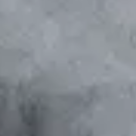
CASINO |
ВХОДИ И ИГРАЙ
(2025)
ИГРАТЬ
СОДЕРЖИМОЕ