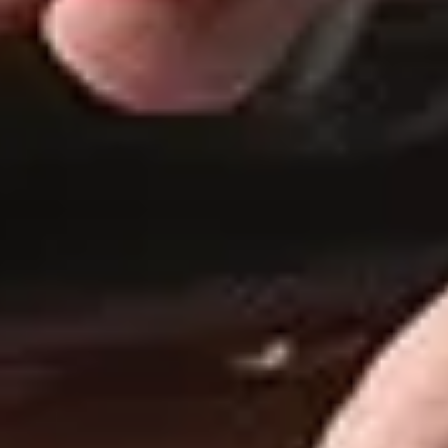
пин ап
Казино – это официальный онлайн-казино,
которое предлагает игрокам широкий спектр игр
и развлечений. Вам не нужно искать другие
сайты, потому что вы уже находитесь на
официальном сайте Pin Up Casino.
Вам предлагается более 3 000 игр, включая
слоты, карточные игры, рулетку и другие. Все
игры на сайте Pin Up Casino имеют лицензию и
проверены на соответствие международным
стандартам.
Для начала игры вам нужно зарегистрироваться
на сайте. Это займет только несколько минут, и вы
сможете начать играть сразу после регистрации.
Вам также доступны различные бонусы и акции,
которые помогут вам начать играть с более
высокими ставками. Вам предлагается выбор из
различных валют, включая рубль, евро, доллар и