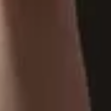
свои услуги поддержки, чтобы игроки могли
получать помощь в любое время, когда им это
нужно. Это может включать в себя чат-ассистента,
электронную почту и другие каналы связи.
В целом, 2025 год будет годом новых
возможностей для Пин Ап Казино, и мы рады, что
сможем предложить игрокам еще больше
развлечений и функций.