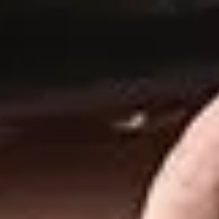
свои личные данные.
2. Выберите игровой автомат или азартную игру,
которая вам понравилась.
3. Начните играть, используя доступные вам
функции и инструменты.
Важно! Официальный сайт Pin Up Casino – это
место, где вы можете играть безопасно и честно.
Не играйте на других сайтах, потому что они
могут быть фальшивыми или опасными для
вашего счета.
Заключение: Pin Up Casino – это официальный
сайт, который предлагает игрокам широкий
спектр игровых автоматов и азартных игр.
Официальный сайт обеспечивает безопасность и
честность игроков, а также регулярно
обновляется, чтобы обеспечить игрокам
наилучшие условия для игры.