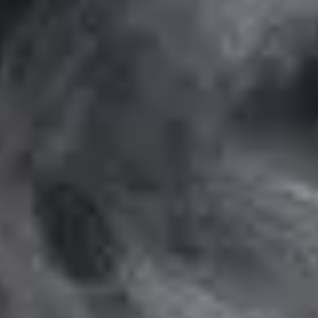
ЗЕРКАЛО – КАК
ИСПОЛЬЗОВАТЬ
ВАЖНЫЕ СОВЕТЫ
Если вы ищете надежный и безопасный способ
играть в онлайн-казино, то Pin Up Casino – ваш
выбор. Это официальный сайт, который
предлагает игрокам широкий спектр игр, включая
слоты, карточные игры и рулетку.
Pin Up Casino – это международная онлайн-
казино, которая была основана в 2016 году. Сайт
имеет официальную лицензию, выдана в
Куртрахе, и является членом международной