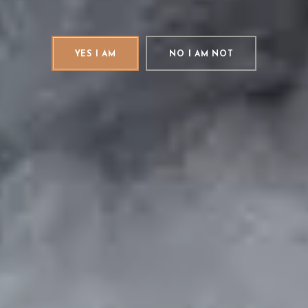
MARCH 14, 2026
UNCATEGORIZED
КАЗИНО
ОФИЦИАЛЬНЫЙ
YES I AM
NO I AM NOT
САЙТ PIN UP
CASINO ИГРАТЬ
ОНЛАЙН – ВХОД
ЗЕРКАЛО 2025.2161
ПИН АП
КАЗИНО
ОФИЦИАЛЬНЫ
Й САЙТ | PIN