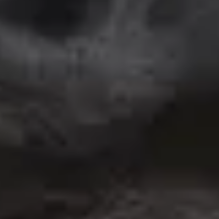
онлайн-казино!
Важно! Перед началом игры на официальном
сайте Pin Up Casino, убедитесь, что вы достигли
возраста 18 лет и что игра в онлайн-казино
является легальным в вашей стране.
PIN UP CASINO –
ОФИЦИАЛЬНЫЙ
САЙТ
Pin Up Casino – это официальный сайт, который
предлагает игрокам широкий спектр игровых
автоматов, азартных игр и других развлекательных
программ. Вам не нужно искать другие сайты,
потому что Pin Up Casino – это официальный
ресурс, который обеспечивает безопасность и
честность игроков.