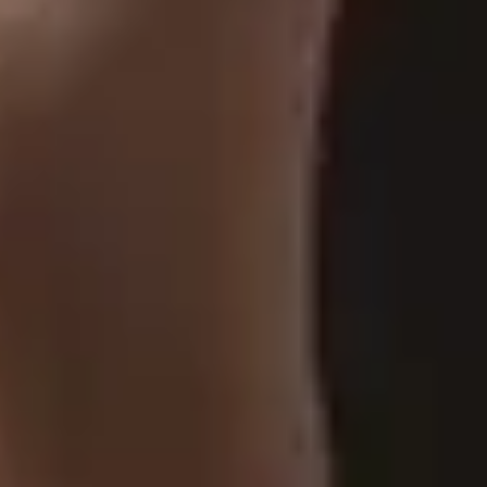
После поиска подходящего зеркала, вам нужно
будет зарегистрироваться на сайте. Для этого вам
нужно будет ввести свои личные данные,
включая имя, фамилию, дату рождения и адрес
электронной почты. Вам также нужно будет
выбрать пароль и подтвердить его.
После регистрации вы сможете играть в Pin Up
Casino. Вам будет доступен доступ к игровым
автоматам, рулетке, покеру и другим играм. Вы
можете играть за реальные деньги или в тестовом
режиме.
Важно помнить, что зеркало Pin Up Casino не
является официальным сайтом, и вам нужно будет
быть осторожным, чтобы не потерять свои деньги.
Мы рекомендуем использовать только
официальные зеркала, которые рекомендуются
на официальном сайте Pin Up Casino.