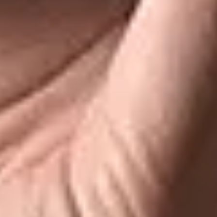
ИГРАТЬ ОНЛАЙН –
ВХОД
Если вы ищете возможность играть в Pin Up Casino
онлайн, то вы на правом пути! Вам доступен
официальный сайт Pin Up Casino, где вы можете
играть в любое время и из любой точки мира.
Для начала вам нужно зарегистрироваться на
сайте, чтобы получить доступ к играм. Это
простой и быстрый процесс, который займет не
более 5 минут. Вам нужно только ввести свои
контактные данные, выбрать пароль и
подтвердить регистрацию.
После регистрации вы сможете играть в любые
игры, которые предлагает Pin Up Casino, включая
слоты, карточные игры, рулетку и другие. Вы
можете играть на реальные деньги или на