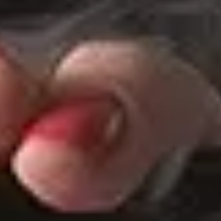
Официальный сайт Pin Up Casino – это место, где
вы можете играть в любое время и из любого
места, имея доступ к интернету. Сайт регулярно
обновляется, чтобы обеспечить игрокам
наилучшие условия для игры.
Преимущества
пин ап
официального сайта Pin Up
Casino:
Безопасность и честность игроков
Широкий спектр игровых автоматов и азартных
игр
Регулярные обновления сайта
Возможность играть в любое время и из любого
места
Как начать играть на официальном сайте Pin Up
Casino:
1. Вам нужно зарегистрироваться на сайте, указав