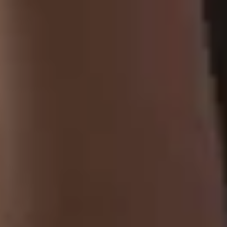
Vegas 77, Vegas Vulkana, Vulkan Vegas, Vulkan
Vegas 91, Kasyno Vulkan Vegas, Vulkan Vegas
Logowanie, Vulkan Vegas Bonus, Vulkan Vegas PL,
Vulkan Vegas Casino.