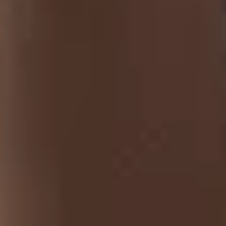
At Tobaccoland, we provide a wide range of tobacco products,
from premium cigars and classic cigarettes to hookah pipes,
shisha, and rolling papers.
CONTACT US
Address
: 521 Bernard Ave,
Kelowna, BC, V1Y 6N9.
250-717-1854
tobaccoland@telus.net