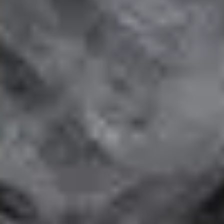
proces rejestracji.
Po zarejestrowaniu się, gracze mogą rozpocząć grę,
korzystając z różnych gier i bonusów. Kasyno to
oferuje swoim graczy wiele możliwości gry, a także
atrakcyjne promocje i bonusy. Gracze mogą również
korzystać z obsługi klienta, aby uzyskać pomoc i
wsparcie.
Kasyno Vulkan Vegas jest również znane z swoich
atrakcyjnych bonusów i promocji. Gracze mogą
otrzymać bonusy powitalne, a także korzystać z
różnych promocji, aby zwiększyć swoje szanse na
wygraną. Kasyno to oferuje swoim graczy wiele
możliwości gry, a także atrakcyjne bonusy i
promocje.
Wulkan Vegas 91, Vulkan Vegas 77, Vulkan Vegas
PL, Vulkan Vegas logowanie,
vulkan vegas casino
–
te są tylko niektóre z możliwości, które kasyno to
oferuje swoim graczy. Kasyno to jest idealnym