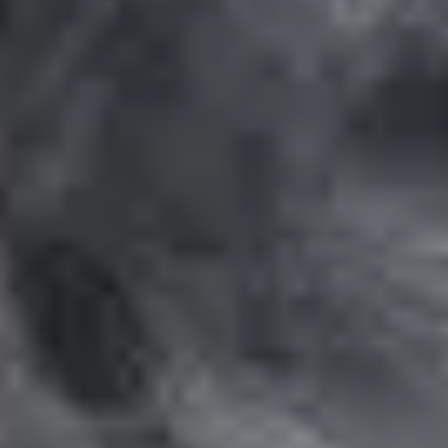
Vulkan Vegas i rozpocząć grę.
Wulkan Vegas to kasyno online, które zostało
załocone w 2016 roku. Od tego czasu kasyno to
zyskało wiele pozytywnych recenzji i jest uważane
za jedno z najlepszych kasyn online. Kasyno to
oferuje swoim graczy wiele gier, w tym sloty,
ruletke, blackjacka i wiele innych. Gracze mogą
również korzystać z różnych bonusów i promocji,
aby zwiększyć swoje szanse na wygraną.
Aby zarejestrować się w kasynie Vulkan Vegas,
należy wykonać następujące kroki:
1. Kliknij na przycisk “Zarejestruj się” na stronie
głównej kasyna.
2. Wprowadź swoje dane, w tym imię, nazwisko,
adres e-mail i hasło.
3. Wprowadź kod promocyjny, jeśli go masz.
4. Kliknij na przycisk “Zarejestruj się” aby zakończyć