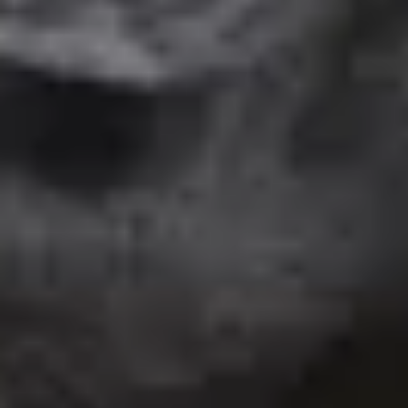
wyborem dla tych, którzy szukają emocjonalnego
doświadczenia gry online.
Wynikiem jest, że kasyno Vulkan Vegas jest jednym
z najlepszych kasyn online, które oferują swoim
graczy wiele możliwości gry, a także atrakcyjne
bonusy i promocje. Kasyno to jest idealnym
wyborem dla tych, którzy szukają emocjonalnego
doświadczenia gry online.
REJESTRACJA
KONTA W KASYNIE
VULKAN VEGAS
Rejestracja konta w Kasynie Vulkan Vegas jest
prostym i szybkim procesem, który pozwoli Ci
rozpocząć grę i korzystanie z różnych funkcji kasyna.
Aby zarejestrować konto, należy wykonać