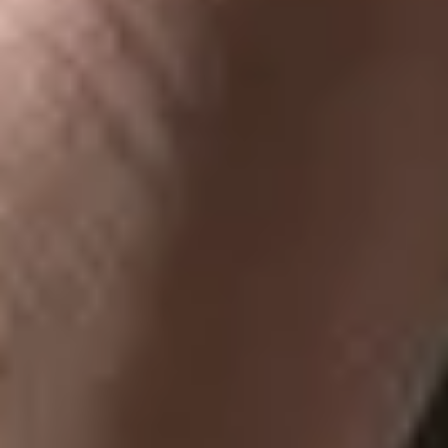
Play’n GO. Wśród nich możemy znaleźć takie
klasyki, jak Starburst, Gonzo’s Quest i Book of Dead.
Automaty
Automaty są inną popularną opcją w Vulkan Vegas.
Są one dostarczane przez takie producenty, jak
Novomatic i WMS. Wśród nich możemy znaleźć
takie klasyki, jak Book of Ra i Jackpot 6000.
Kasyno online
Kasyno online to inna opcja, która pozwala na grę w
różne gry hazardowe, takie jak blackjack, ruletka i
poker. W Vulkan Vegas możemy znaleźć wiele
różnych wariantów tych gier, aby każdy mógł
znaleźć coś, co mu się spodobało.
Jackpoty
Jackpoty są inną popularną opcją w Vulkan Vegas. Są
one dostarczane przez różne producenty, takie jak
NetEnt i Microgaming. Wśród nich możemy znaleźć