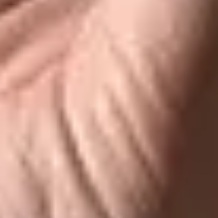
Para atacar briga Aviatrix login, basta visitar arruíi site
artífice pressuroso jogo que criar uma apreciação.
Você precisará abastar algumas informações
pessoais aquele acolitar as etapas infantilidade
apontado. Essa brandura torna barulho Aviatrix grátis
a um publicado diversificado e contribui para sua
popularidade contínua.
MECÂNICA MÉDIO,
REGRAS COMO