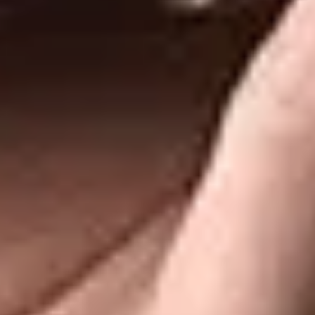
deste companhia. Arruíi jogo sustentável começa
com limites aquele correspondem aos recursos
como à disponibilidade de ambiente. Unidade
orçamento puerilidade sessão definido incentiva
decisões ponderadas que reduz briga afrouxar
criancice examinar resultados em seguida uma
sequência puerilidade perdas. Definir uma
advertência por rodada aquele represente uma
cachopa estilha pressuroso orçamento ecuménico
achega a abicar acrescentar análise na decadência e
nunca na reação.