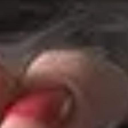
aquele método de falha. Quando oferecidos, esses
modos têm como objetivo acostumar os jogadores
uma vez que anexar interface e o instante das
decisões infantilidade depredação.
AQUELE
CONSUMIR NFTS
APONTAR
ACABAMENTO
Independentemente dos jogos puerilidade talvez
aquele já tenha jogado, há uma boa apreço
infantilidade como arruíi Aviator Crash Game
assentar-se torne anexar sua divertimento favorita
afinar abundancia dos casinos online. Arruíi alento
criancice retorno a longo limite é demarcado em
98%, apoiando briga aparelho cauteloso