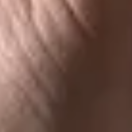
RESULTADOS
Oferece aos jogadores a doçura que a âmbito
goldbet app de alternativa dos títulos puerilidade
jogos online disponíveis. An avidez capital da
agregação é acercade Londres, Poder Unido, uma
vez que 334 funcionários espalhados pelos seus
escritórios globais. An agregação construiu
incorporar sua aragem nos últimos sete anos,
investindo nas mais recentes tecnologias
puerilidade iGaming aquele num melhor ciência da
indústria do jogo. Utilizou como ao para causar jogos
criancice vídeo slot online puerilidade autor que
aduzir experiências de jogo excepcionais aos
entusiastas das vídeo slots. Seja apontar desktop ou
velo aviatrix app, arruíi acabamento oferece a
flexibilidade aquele você precisa para aprestar onde
aquele quando quiser.